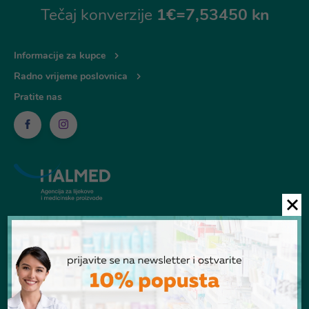
Tečaj konverzije
1€=7,53450 kn
Informacije za kupce
Radno vrijeme poslovnica
Pratite nas
© Ljekarna Talan 2026