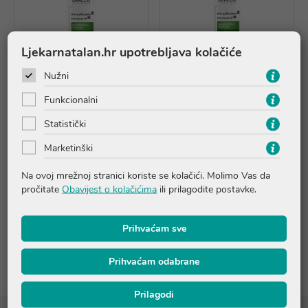
Ljekarnatalan.hr upotrebljava kolačiće
Nužni
Funkcionalni
Statistički
Vichy Dercos Šampon
Vichy Dercos Šampon
Marketinški
protiv prhuti DS za
protiv prhuti DS za suhu
normalnu do masnu kosu,
kosu, 200ml
Na ovoj mrežnoj stranici koriste se kolačići. Molimo Vas da
200ml
pročitate
Obavijest o kolačićima
ili prilagodite postavke.
20,15 €
20,15 €
Prihvaćam sve
Dodaj u košaricu
Dodaj u košaricu
Prihvaćam odabrane
Prilagodi