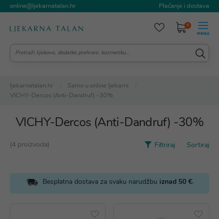
online@ljekarnatalan.hr
Plaćanje i dostava
0
ljekarnatalan.hr
Samo u online ljekarni
VICHY-Dercos (Anti-Dandruf) -30%
VICHY-Dercos (Anti-Dandruf) -30%
(4 proizvoda)
Filtriraj
Sortiraj
.
Besplatna dostava za svaku narudžbu
iznad 50 €