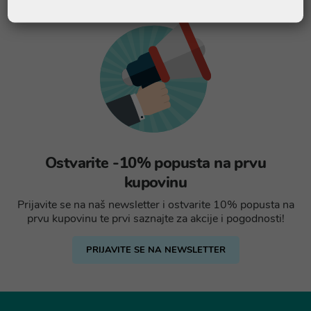
Ostvarite -10% popusta na prvu
kupovinu
Prijavite se na naš newsletter i ostvarite 10% popusta na
prvu kupovinu te prvi saznajte za akcije i pogodnosti!
PRIJAVITE SE NA NEWSLETTER