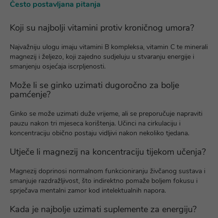
Često postavljana pitanja
Koji su najbolji vitamini protiv kroničnog umora?
Najvažniju ulogu imaju vitamini B kompleksa, vitamin C te minerali
magnezij i željezo, koji zajedno sudjeluju u stvaranju energije i
smanjenju osjećaja iscrpljenosti.
Može li se ginko uzimati dugoročno za bolje
pamćenje?
Ginko se može uzimati duže vrijeme, ali se preporučuje napraviti
pauzu nakon tri mjeseca korištenja. Učinci na cirkulaciju i
koncentraciju obično postaju vidljivi nakon nekoliko tjedana.
Utječe li magnezij na koncentraciju tijekom učenja?
Magnezij doprinosi normalnom funkcioniranju živčanog sustava i
smanjuje razdražljivost, što indirektno pomaže boljem fokusu i
sprječava mentalni zamor kod intelektualnih napora.
Kada je najbolje uzimati suplemente za energiju?