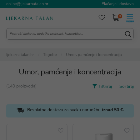
online@ljekarnatalan.hr
Plaćanje i dostava
0
ljekarnatalan.hr
Tegobe
Umor, pamćenje i koncentracija
Umor, pamćenje i koncentracija
(140 proizvoda)
Filtriraj
Sortiraj
.
Besplatna dostava za svaku narudžbu
iznad 50 €