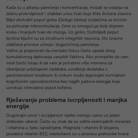
Kada su u pitanju
pamćenje i koncentracija, mozak se oslanja na
dobru prokrvljenost i stabilan unos tvari koje štite živčane stanice.
Biljni ekstrakti poput ginka (Ginkgo biloba) stoljećima se koriste
za poticanje mikrocirkulacije, čime se omogućuje bolji doprem
kisika i hranjivih tvari do mozga. Uz ginko, fosfolipidi poput
lecitina ključni su za strukturni integritet neurona, što izravno
olakšava procese učenja i dugoročnog pamćenja.
Važno je prepoznati da mentalni fokus često opada zbog
kumulativnog djelovanja vanjskih faktora. Ako primijetite da vam
misli često lutaju ili da vam je potrebno više vremena za
obavljanje uobičajenih zadataka, uvođenje dodataka s
pantotenskom kiselinom ili cinkom može doprinijeti normalnim
kognitivnim sposobnostima bez naglih padova energije koje
uzrokuju stimulansi poput kofeina.
Rješavanje problema iscrpljenosti i manjka
energije
Dugotrajni
umor i iscrpljenost rijetko nestaju samo uz jedan
slobodan vikend. Često su znak da su zalihe esencijalnih minerala
i vitamina u tijelu ispražnjene. Magnezij i vitamini B skupine,
posebice vitamin B12, neizostavni su u procesu pretvorbe hrane