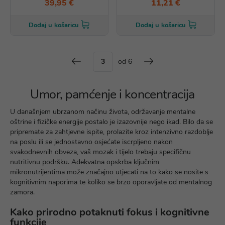
39,95 €
11,21 €
Dodaj u košaricu
Dodaj u košaricu
od 6
Umor, pamćenje i koncentracija
U današnjem ubrzanom načinu života, održavanje mentalne
oštrine i fizičke energije postalo je izazovnije nego ikad. Bilo da se
pripremate za zahtjevne ispite, prolazite kroz intenzivno razdoblje
na poslu ili se jednostavno osjećate iscrpljeno nakon
svakodnevnih obveza, vaš mozak i tijelo trebaju specifičnu
nutritivnu podršku. Adekvatna opskrba ključnim
mikronutrijentima može značajno utjecati na to kako se nosite s
kognitivnim naporima te koliko se brzo oporavljate od mentalnog
zamora.
Kako prirodno potaknuti fokus i kognitivne
funkcije