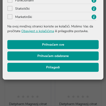
Funkcionalni
Natural Wealth Imuno
Dietpharm Magnezij citrat
Statistički
Forte D1000 C1000 cink,
375 šumeće tablete,
dodatak prehrani
dodatak prehrani
Marketinški
7,24 €
14,99 €
Na ovoj mrežnoj stranici koriste se kolačići. Molimo Vas da
pročitate
Obavijest o kolačićima
ili prilagodite postavke.
Dodaj u košaricu
Dodaj u košaricu
Prihvaćam sve
Prihvaćam odabrane
Prilagodi
Dietpharm Magnezij citrat
Dietpharm Magnezij citrat