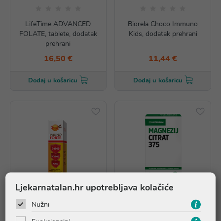
LifeTime ADVANCED
Biorela Choco Immuno
FOLATE, tablete, dodatak
Kids, dodatak prehrani
prehrani
16,50 €
11,44 €
Dodaj u košaricu
Dodaj u košaricu
Ljekarnatalan.hr upotrebljava kolačiće
Nužni