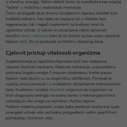
u staničnu energiju. Njihov deficit često se manifestira kao osjećaj
"težine" u mišićima i nedostatak motivacije.
Često se događa da je dnevna iscrpljenost zapravo rezultat loše
kvalitete odmora. Ako tijelo ne uspijeva ući u duboke faze
regeneracije, čak i najjači suplementi za budnost imat će
ograničen učinak. U takvim je situacijama važno adresirati
kronični
stres i nesanicu
kako bi se živčani sustav uspio oporaviti
tijekom noći, što je preduvjet za bistrinu sljedećeg dana.
Cjelovit pristup vitalnosti organizma
Suplementacija je najučinkovitija kada služi kao nadopuna
zdravim životnim navikama. Redovita hidratacija, uravnotežena
prehrana bogata omega-3 masnim kiselinama i kratke pauze
tijekom rada ključni su za dugoročnu izdržljivost. Ponekad je
osjećaj umora povezan i s oslabljenim obrambenim mehanizmima
tijela. Kvalitetan i snažan
imunitet
osigurava da organizam ne
troši dragocjenu energiju na stalnu borbu s mikroorganizmima,
ostavljajući više snage za mentalne i fizičke napore.
Prilikom odabira preparata, uvijek dajte prednost onima koji nude
sinergijski učinak više sastojaka, prilagođenih vašim specifičnim
potrebama i životnom stilu.