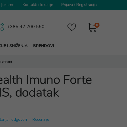
 ljekarne
Kontakti i lokacije
Prijava
/
Registracija
0
+385 42 200 550
IJE I SNIŽENJA
BRENDOVI
rehrani
alth Imuno Forte
S, dodatak
tanja i odgovori
Recenzije