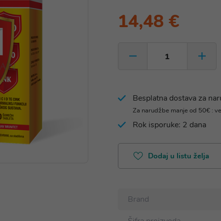
14,48 €
Besplatna dostava za na
Za narudžbe manje od 50€ : v
Rok isporuke: 2 dana
Dodaj u listu želja
Brand