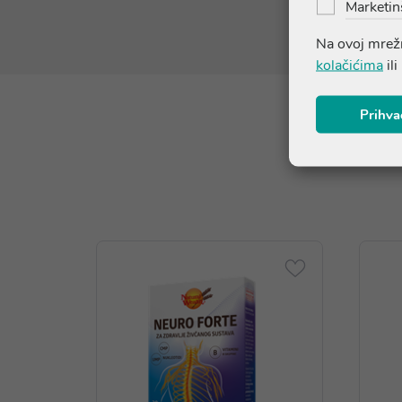
Marketin
Na ovoj mrežn
kolačićima
ili
Prihva