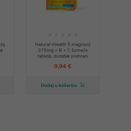
zij
Natural Wealth 5 magnezij
Nat
ak
375mg + B + C šumeće
prod
tablete, dodatak prehrani
9,94 €
Dodaj u košaricu
Do