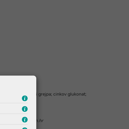
lin; aroma naranče i grejpa; cinkov glukonat;
nline@ljekarnatalan.hr