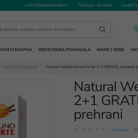
online@ljekarnatalan.hr
Plaćanje i dostava
Savjeti iz
ROMATERAPIJA
MEDICINSKA POMAGALA
MAME I BEBE
AKC
Umor i iscrpljenost
Natural Wealth Imuno Forte 2+1 GRATIS, dodatak p
Natural We
2+1 GRATI
prehrani
0 ocjena
Pi