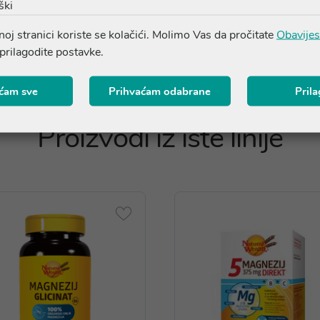
ški
oj stranici koriste se kolačići. Molimo Vas da pročitate
Obavijes
 prilagodite postavke.
ćam sve
Prihvaćam odabrane
Pril
Proizvodi iz iste linije