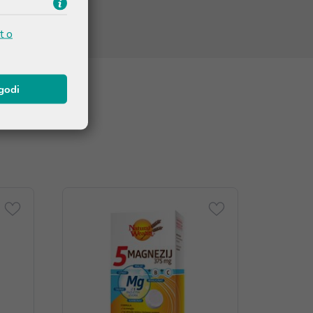
t o
agodi