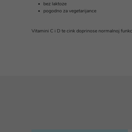
bez laktoze
pogodno za vegetarijance
Vitamini C i D te cink doprinose normalnoj funk