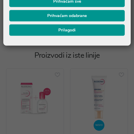
Prihvaćam sve
ovog proizvoda. Budući da može doći do kašnjenja između
njegove proizvodnje i distribucije na tržištu, molimo pročitajte
Prihvaćam odabrane
popis sastojaka koji se nalazi na pakiranju proizvoda ili nas
kontaktirajte na online@ljekarnatalan.hr
Prilagodi
Proizvodi iz iste linije
NOVO