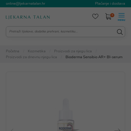
online@ljekarnatalan.hr
Plaćanje i dostava
0
Početna
Kozmetika
Proizvodi za njegu lica
Proizvodi za dnevnu njegu lica
Bioderma Sensibio AR+ BI-serum