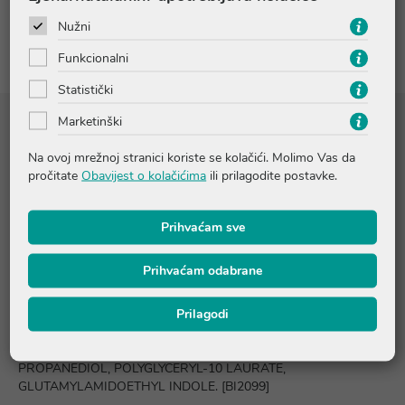
Recenzije
Nužni
Funkcionalni
Statistički
Marketinški
Sastojci
Na ovoj mrežnoj stranici koriste se kolačići. Molimo Vas da
pročitate
Obavijest o kolačićima
ili prilagodite postavke.
AQUA/WATER/EAU, TRIHEPTANOIN, C15-19 ALKANE,
SODIUM CHLORIDE, GLYCERIN, SQUALANE, TRIETHYL
CITRATE, MALTOOLIGOSYL GLUCOSIDE, SODIUM CITRATE,
Prihvaćam sve
HYDROGENATED STARCH HYDROLYSATE, C13-15 ALKANE,
1,2-HEXANEDIOL, 1-METHYLHYDANTOIN-2-IMIDE,
Prihvaćam odabrane
PENTYLENE GLYCOL, BAKUCHIOL, DIPOTASSIUM
GLYCYRRHIZATE, TOCOPHEROL, HELIANTHUS ANNUUS
Prilagodi
(SUNFLOWER) SEED OIL, MANNITOL, XYLITOL, RHAMNOSE,
CITRIC ACID, TRISODIUM ETHYLENEDIAMINE DISUCCINATE,
XANTHAN GUM, O-CYMEN-5-OL, NATTO GUM,
PROPANEDIOL, POLYGLYCERYL-10 LAURATE,
GLUTAMYLAMIDOETHYL INDOLE. [BI2099]