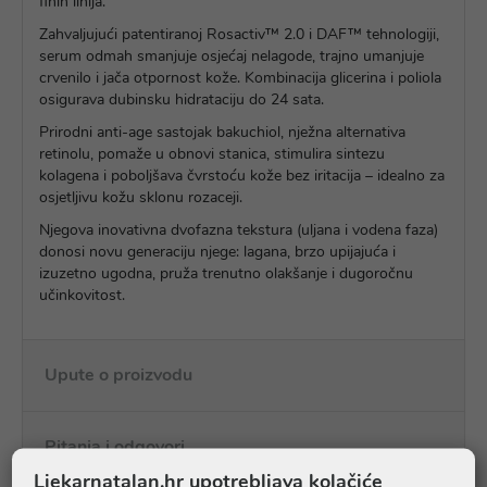
finih linija.
Zahvaljujući patentiranoj Rosactiv™ 2.0 i DAF™ tehnologiji,
serum odmah smanjuje osjećaj nelagode, trajno umanjuje
crvenilo i jača otpornost kože. Kombinacija glicerina i poliola
osigurava dubinsku hidrataciju do 24 sata.
Prirodni anti-age sastojak bakuchiol, nježna alternativa
retinolu, pomaže u obnovi stanica, stimulira sintezu
kolagena i poboljšava čvrstoću kože bez iritacija – idealno za
osjetljivu kožu sklonu rozaceji.
Njegova inovativna dvofazna tekstura (uljana i vodena faza)
donosi novu generaciju njege: lagana, brzo upijajuća i
izuzetno ugodna, pruža trenutno olakšanje i dugoročnu
učinkovitost.
Upute o proizvodu
Pitanja i odgovori
Ljekarnatalan.hr upotrebljava kolačiće