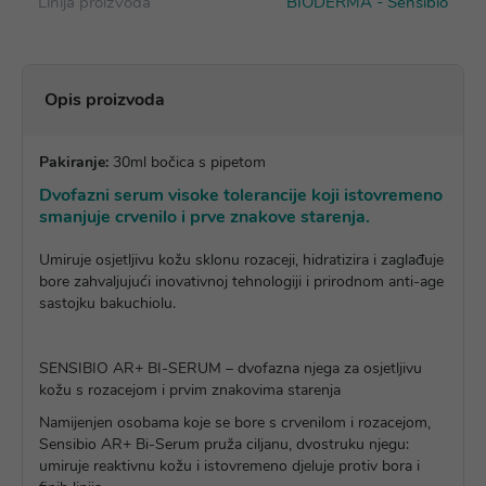
Linija proizvoda
BIODERMA - Sensibio
Opis proizvoda
Pakiranje:
30ml bočica s pipetom
Dvofazni serum visoke tolerancije koji istovremeno
smanjuje crvenilo i prve znakove starenja.
Umiruje osjetljivu kožu sklonu rozaceji, hidratizira i zaglađuje
bore zahvaljujući inovativnoj tehnologiji i prirodnom anti-age
sastojku bakuchiolu.
SENSIBIO AR+ BI-SERUM – dvofazna njega za osjetljivu
kožu s rozacejom i prvim znakovima starenja
Namijenjen osobama koje se bore s crvenilom i rozacejom,
Sensibio AR+ Bi-Serum pruža ciljanu, dvostruku njegu:
umiruje reaktivnu kožu i istovremeno djeluje protiv bora i