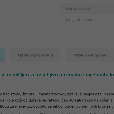
Raspoloživost
Linija proizvoda
Upute o proizvodu
Pitanja i odgovori
 osmišljen za osjetljivu normalnu i mješovitu ko
 sve nečistoće, šminku i masne tragove, bez isušivanja kože. Na
oja koži osigurava hidrataciju čak 48 sati nakon nanošenja. K
odlogu za make-up, osobito za tekući puder, rumenilo ili bronzer