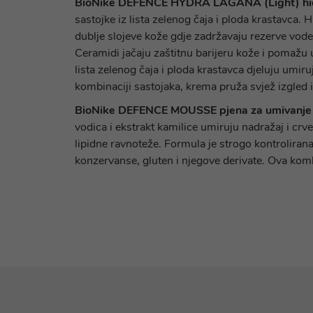
BioNike DEFENCE HYDRA LAGANA (Light) hi
sastojke iz lista zelenog čaja i ploda krastavca.
dublje slojeve kože gdje zadržavaju rezerve vode
Ceramidi jačaju zaštitnu barijeru kože i pomažu u
lista zelenog čaja i ploda krastavca djeluju umiru
kombinaciji sastojaka, krema pruža svjež izgled i 
BioNike DEFENCE MOUSSE pjena za umivanje
vodica i ekstrakt kamilice umiruju nadražaj i crv
lipidne ravnoteže. Formula je strogo kontroliran
konzervanse, gluten i njegove derivate. Ova kombi