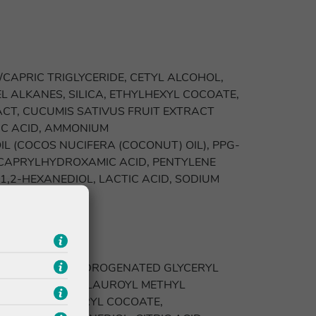
CAPRIC TRIGLYCERIDE, CETYL ALCOHOL,
 ALKANES, SILICA, ETHYLHEXYL COCOATE,
ACT, CUCUMIS SATIVUS FRUIT EXTRACT
IC ACID, AMMONIUM
L (COCOS NUCIFERA (COCONUT) OIL), PPG-
, CAPRYLHYDROXAMIC ACID, PENTYLENE
 1,2-HEXANEDIOL, LACTIC ACID, SODIUM
 20, PEG-200 HYDROGENATED GLYCERYL
ERIDES, SODIUM LAUROYL METHYL
, PEG-7 GLYCERYL COCOATE,