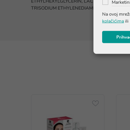
ETHYLHEXYLGLYCERIN, LACTIC ACID, COCAM
Marketin
TRISODIUM ETHYLENEDIAMINE DISUCCINAT
Na ovoj mrežn
kolačićima
ili
Prihva