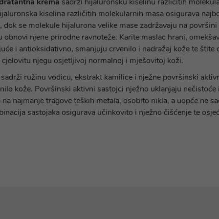
dratantna krema
sadrži hijaluronsku kiselinu različitih molekul
 Hijaluronska kiselina različitih molekularnih masa osigurava naj
, dok se molekule hijalurona velike mase zadržavaju na površini 
 obnovi njene prirodne ravnoteže. Karite maslac hrani, omekšava 
juće i antioksidativno, smanjuju crvenilo i nadražaj kože te štite 
cjelovitu njegu osjetljivoj normalnoj i mješovitoj koži.
sadrži ružinu vodicu, ekstrakt kamilice i nježne površinski aktiv
enilo kože. Površinski aktivni sastojci nježno uklanjaju nečistoće
a na najmanje tragove teških metala, osobito nikla, a uopće ne 
nacija sastojaka osigurava učinkovito i nježno čišćenje te osjeć