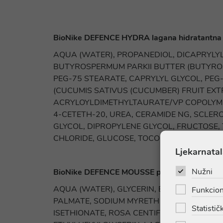
BioNike DEFENCE HYDRA lagana hidratantna
AQUA (WATER), PROPANEDIOL, DICAPRYLYL
BUTYROSPERMUM PARKII BUTTER (BUTYROS
PEG-75 STEARATE, CAPRYLYL GLYCOL, PEG-
(CUCUMIS SATIVUS (CUCUMBER) FRUIT EX
ACRYLOYLDIMETHYLTAURATE/VP COPOLYMER,
4-CETETH-20, UREA, CERAMIDE NG, SCLER
GLYCOL, DIPROPYLENE GLYCOL, FRUCTOSE, 
CHLORIDE, GLUCOSE, TOCOPHEROL, TRISO
Ljekarnatal
Nužni
BioNike DEFENCE MOUSSE pjena
AQUA (WATER), GLYCERIN, BUTYLENE GLY
Funkcion
PALMATE, SODIUM MYRETH SULFATE, SODI
Statističk
ISETHIONATE, ROSA CENTIFOLIA FLOWER 