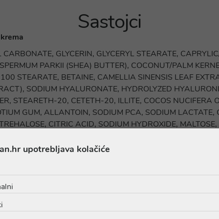
Sastojci
 krema
 CARBONATE, GLYCERIN, GLYCERYL STEARATE, CAPRYLIC/
PERMUM PARKII (SHEA) BUTTER), COCONUT/PALM KERNEL
100 STEARATE, BETAINE, CAMELLIA SINENSIS LEAF EXTR
TRACT), SODIUM HYALURONATE, HYDROLYZED HYALURON
 STEARETH-20, CETETH-20, ILLITE, COCOS NUCIFERA OI
OTIUM GUM, ALLANTOIN, SODIUM PCA, SODIUM LACTATE
TREHALOSE, CITRIC ACID, SODIUM HYDROXIDE, MALTOSE,
DIUM ETHYLENEDIAMINE DISUCCINATE.
an.hr upotrebljava kolačiće
COL, PROPYLENE GLYCOL, POLOXAMER 184, POLYSORBATE
alni
UM LAUROYL GLUTAMATE, PEG-6 CAPRYLIC/CAPRIC GLYC
i
WATER, SODIUM LAUROAMPHOACETATE, CAPRYLYL GLYCOL