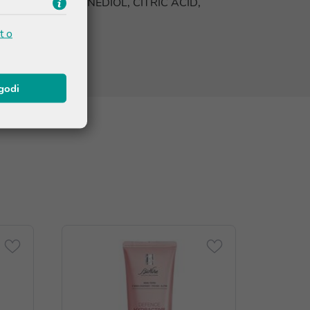
IS OIL, PROPANEDIOL, CITRIC ACID,
t o
agodi