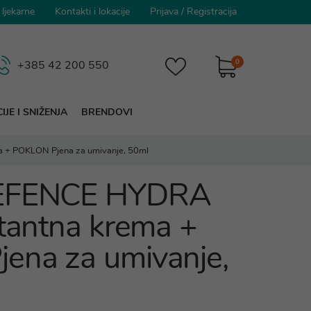
 ljekarne
Kontakti i lokacije
Prijava
/
Registracija
0
+385 42 200 550
IJE I SNIŽENJA
BRENDOVI
 + POKLON Pjena za umivanje, 50ml
DEFENCE HYDRA
atantna krema +
ena za umivanje,