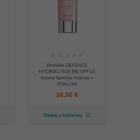
BioNike DEFENCE
BioNi
HYDRACTIVE BB SPF15
krema tamnije nijanse +
POKLON
26,50 €
Dodaj u košaricu
Do