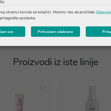
IDE MIPA, CAPRYLHYDROXAMIC ACID, ORMENIS MULTICAUL
ški
E.
oj stranici koriste se kolačići. Molimo Vas da pročitate
Obavijes
 prilagodite postavke.
ćam sve
Prihvaćam odabrane
Pril
Proizvodi iz iste linije