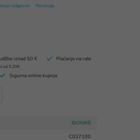
tanja i odgovori
Recenzije
rudžbe iznad 50 €
Plaćanje na rate
eć od 5,30€
Sigurna online kupnja
BIONIKE
C027100