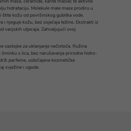
arnih masa, ceramide, karite maslac te aktivne
bolju hidrataciju. Molekule male mase prodiru u
i štite kožu od površinskog gubitka vode.
i njeguje kožu, bez osjećaja težine. Ekstrakti iz
od vanjskih utjecaja. Zahvaljujući ovoj
ne sastojke za uklanjanje nečistoća. Ružina
 i šminku s lica, bez narušavanja prirodne hidro-
sadrži parfeme, uobičajene kozmetičke
aj svježine i ugode.