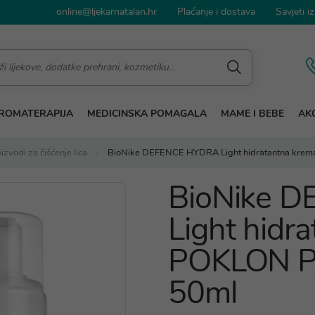
online@ljekarnatalan.hr
Plaćanje i dostava
Savjeti iz
ROMATERAPIJA
MEDICINSKA POMAGALA
MAME I BEBE
AKC
izvodi za čišćenje lica
BioNike DEFENCE HYDRA Light hidratantna krema
BioNike 
Light hidr
POKLON Pj
50ml