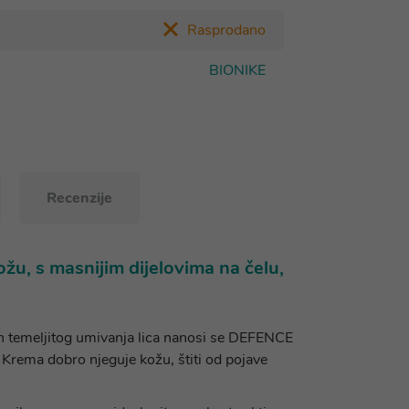
Rasprodano
BIONIKE
Recenzije
žu, s masnijim dijelovima na čelu,
kon temeljitog umivanja lica nanosi se DEFENCE
rema dobro njeguje kožu, štiti od pojave
.