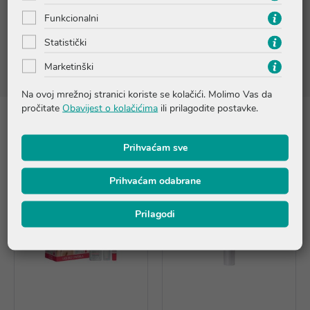
Sastojci
Funkcionalni
Karite maslac ima emolijentni i umirujući učinak. Derivat glukoze
dugo zadržava vodu u koži i time djeluje na hidrataciju.
Statistički
Hidratantni sastojci pružaju učinak 2 u 1 koji osigurava trenutnu i
dugotrajnu hidrataciju površinskih i dubljih slojeva kože.
Marketinški
Na ovoj mrežnoj stranici koriste se kolačići. Molimo Vas da
pročitate
Obavijest o kolačićima
ili prilagodite postavke.
Proizvodi iz iste linije
Prihvaćam sve
Prihvaćam odabrane
Prilagodi