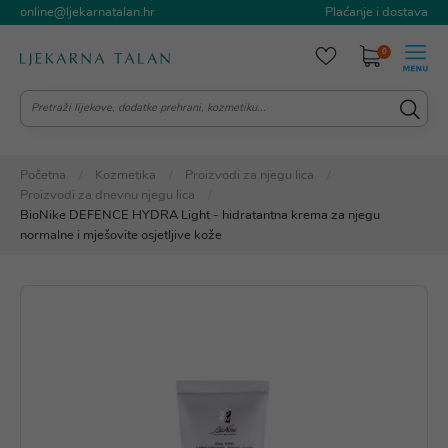
online@ljekarnatalan.hr
Plaćanje i dostava
0
Početna
Kozmetika
Proizvodi za njegu lica
Proizvodi za dnevnu njegu lica
BioNike DEFENCE HYDRA Light - hidratantna krema za njegu
normalne i mješovite osjetljive kože