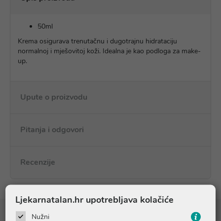
50ml
Krema osigurava trenutačnu i dugotrajnu hidrataciju
normalnoj i mješovitoj koži. Idealna je kao podloga za make-
up.
Upute o proizvodu
Pitanja i odgovori
Recenzije
Ljekarnatalan.hr upotrebljava kolačiće
Nužni