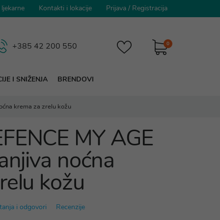
 ljekarne
Kontakti i lokacije
Prijava
/
Registracija
0
+385 42 200 550
IJE I SNIŽENJA
BRENDOVI
oćna krema za zrelu kožu
DEFENCE MY AGE
ranjiva noćna
relu kožu
tanja i odgovori
Recenzije