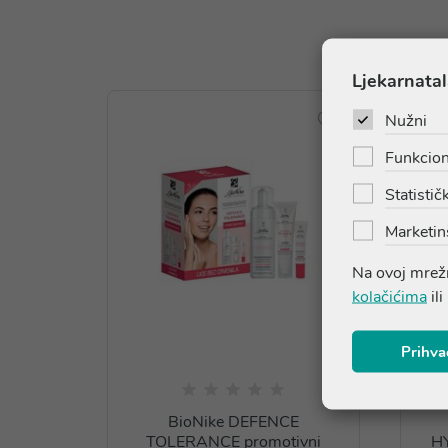
Ljekarnatal
Nužni
Funkcion
Statističk
Marketin
Na ovoj mrežn
kolačićima
ili
Prihva
BioNike DEFENCE
TOLERANCE promotivni
H