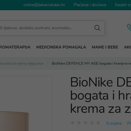
online@ljekarnatalan.hr
Plaćanje i dostava
Savjeti iz
ROMATERAPIJA
MEDICINSKA POMAGALA
MAME I BEBE
AKC
izvodi za noćnu njegu lica
BioNike DEFENCE MY AGE bogata i hranjiva n
BioNike 
bogata i h
krema za z
0 ocjena
Pi