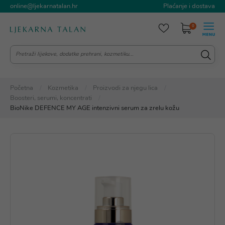
online@ljekarnatalan.hr
Plaćanje i dostava
0
Početna
Kozmetika
Proizvodi za njegu lica
Boosteri, serumi, koncentrati
BioNike DEFENCE MY AGE intenzivni serum za zrelu kožu