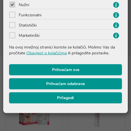
Sastojci
Nužni
Patentirani sastojak Skin Resiliency Complex poboljšava
Funkcionalni
elastičnost kože i njezinu prirodnu sposobnost umanjivanja
učinaka uzrokovanih hormonskim promjenama. Ekstrakt sjemenki
Statistički
argana djeluje na bolju napetost i zaglađenost kože.
Aminokiselina serin se polako otpušta kako bi se postigao
Marketinški
dugotrajni hidratizirajući učinak.
Na ovoj mrežnoj stranici koriste se kolačići. Molimo Vas da
pročitate
Obavijest o kolačićima
ili prilagodite postavke.
Proizvodi iz iste linije
Prihvaćam sve
Prihvaćam odabrane
Prilagodi