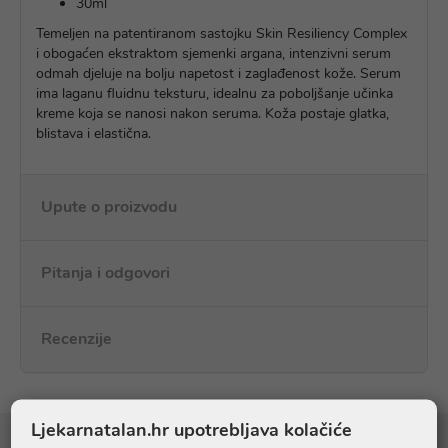
30ml
Temeljen na patentiranom sastojku Skin Resiliency Complex
i obogaćen ekstraktom sjemenki argana, intenzivni serum
odmah djeluje na bolju napetost i zaglađenost kože. Serum
ima laganu fluidnu teksturu, idealnu za poboljšanje učinka
kreme koja se nanosi nakon seruma. Koža postaje glatka,
blistava i elastična.
Upute o proizvodu
Pitanja i odgovori
Recenzije
Ljekarnatalan.hr upotrebljava kolačiće