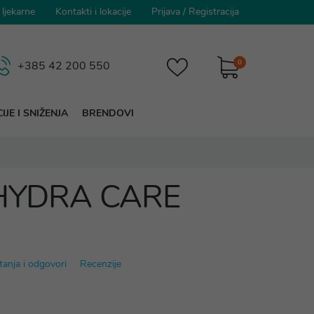
 ljekarne
Kontakti i lokacije
Prijava
/
Registracija
0
+385 42 200 550
IJE I SNIŽENJA
BRENDOVI
c HYDRA CARE
tanja i odgovori
Recenzije