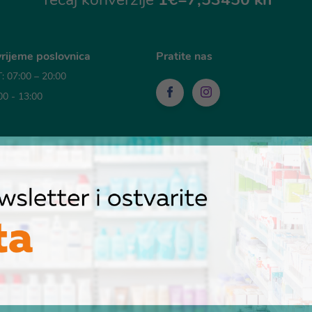
rijeme poslovnica
Pratite nas
 07:00 – 20:00
00 - 13:00
sti plaćanja
POGLEDANI PROIZVODI