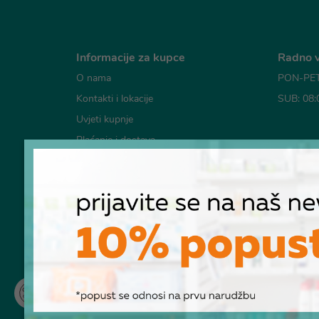
Informacije za kupce
Radno v
O nama
PON-PET:
Kontakti i lokacije
SUB: 08:
Uvjeti kupnje
Plaćanje i dostava
Mogućno
Česta pitanja
Pravila o korištenju kolačića
Pravila privatnosti
RASKID UGOVORA