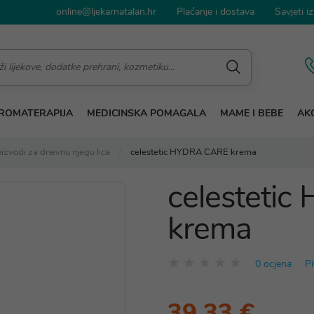
online@ljekarnatalan.hr
Plaćanje i dostava
Savjeti iz
ROMATERAPIJA
MEDICINSKA POMAGALA
MAME I BEBE
AKC
izvodi za dnevnu njegu lica
celestetic HYDRA CARE krema
celesteti
krema
0 ocjena
Pi
39,33 €