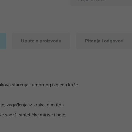
Upute o proizvodu
Pitanja i odgovori
akova starenja i umornog izgleda kože.
e, zagađenja iz zraka, dim itd.)
e sadrži sintetičke mirise i boje.