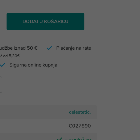
DODAJ U KOŠARICU
rudžbe iznad 50 €
Plaćanje na rate
eć od 5,30€
Sigurna online kupnja
celestetic.
C027890
raspoloživo