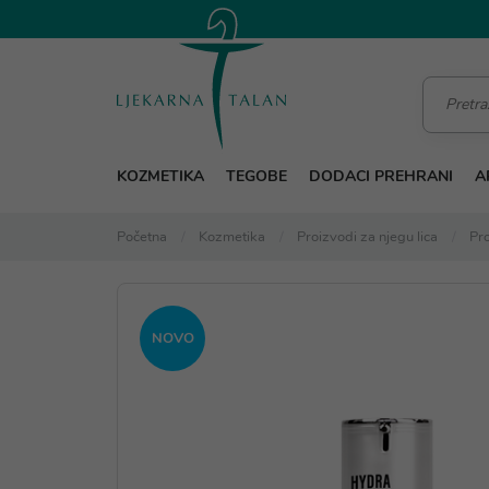
KOZMETIKA
TEGOBE
DODACI PREHRANI
A
Početna
Kozmetika
Proizvodi za njegu lica
Pro
NOVO