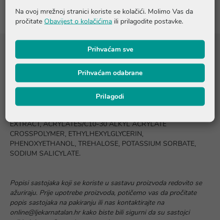
Na ovoj mrežnoj stranici koriste se kolačići. Molimo Vas da
pročitate
Obavijest o kolačićima
ili prilagodite postavke.
Prihvaćam sve
Sastojci
Prihvaćam odabrane
AQUA, CETEARYL ALCOHOL, GLYCERIN, CETYL PHOSPHATE,
DIMETHYL ISOSORBIDE, ARGININE, PHYTIC ACID, SODIUM
Prilagodi
HYALURONATE, ARCTIUM LAPPA ROOT EXTRACT, CAPRYLYL
GLYCOL, GLYCERYL CAPRYLATE, HYDROLYZED NETTLE LEAF
EXTRACT, ACRYLATES/C10-30 ALKYL ACRYLATE
CROSSPOLYMER, ETHYLHEXYLGLYCERIN,
PHENOXYETHANOL, TREHALOSE, POTASSIUM SORBATE,
SODIUM SALICYLATE.
Popisi sastojaka koji se koriste u sastavu proizvoda redovito se
ažuriraju. Prije upotrebe proizvoda, potičemo vas da pročitate
popis sastojaka na pakiranju ili nas kontaktirajte na
online@ljekarnatalan.hr kako biste bili sigurni da su sastojci