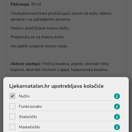
Pakiranje:
30 ml
Visokokoncentrirani pročišćujući serum za kožu sklonu
aknama i sa začepljenim porama.
Matira i pročišćava masnu kožu.
Preporuča se za masnu kožu.
Ne sadrži umjetne mirise i boje.
Aktivni sastojci:
Fitična kiselina, arginin, ekstrakt lista
koprive, ekstrakt Arctium Lappa, hijaluronska kiselina
Ljekarnatalan.hr upotrebljava kolačiće
Upute o proizvodu
Nužni
Funkcionalni
Pitanja i odgovori
Statistički
Marketinški
Recenzije