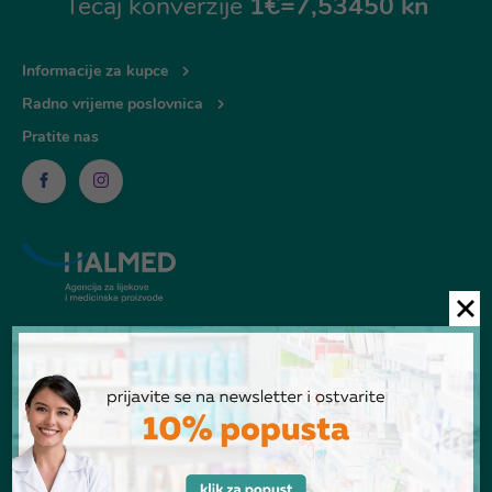
Tečaj konverzije
1€=7,53450 kn
Informacije za kupce
Radno vrijeme poslovnica
Pratite nas
© Ljekarna Talan 2026