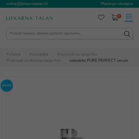
online@ljekarnatalan.hr
Plaćanje i dostava
0
Početna
Kozmetika
Proizvodi za njegu lica
Proizvodi za dnevnu njegu lica
celestetic PURE PERFECT serum
NOVO