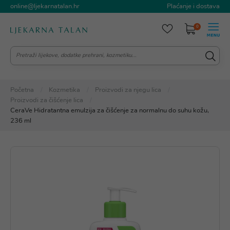
online@ljekarnatalan.hr
Plaćanje i dostava
0
Početna
Kozmetika
Proizvodi za njegu lica
Proizvodi za čišćenje lica
CeraVe Hidratantna emulzija za čišćenje za normalnu do suhu kožu,
236 ml