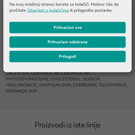
Na ovoj mrežnoj stranici koriste se kolačići. Molimo Vas da
pročitate
Obavijest o kolačićima
ili prilagodite postavke.
Sastojci
Prihvaćam sve
AQUA/WATER, GLYCERIN, CETEARYL ALCOHOL,
Prihvaćam odabrane
PHENOXYETHANOL, STEARYL ALCOHOL, CETYLE ALCOHOL,
PEG-40 STEARATE, BEHENTRIMONIUM METHOSULFATE,
GLYCERYL STEARATE, POLYSORBATE 20,
Prilagodi
ETHLYHEXYLGLYCERIN, POTASSIUM PHOSPHATE, DISODIUM
EDTA, DIPOTASSIUM PHOSPHATE, SODIUM LAUROYL
LACTYLATE, CERAMIDE NP, CERAMIDE AP,
PHYTOSPHINGOSINE, CHOLESTEROL, SODIUM
HYALURONATE, XANTHUM GUM, CARBOMER, TOCOPHEROL,
CERAMIDE EOP
Proizvodi iz iste linije