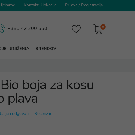
 ljekarne
Kontakti i lokacije
Prijava
/
Registracija
0
+385 42 200 550
IJE I SNIŽENJA
BRENDOVI
 Bio boja za kosu
o plava
tanja i odgovori
Recenzije