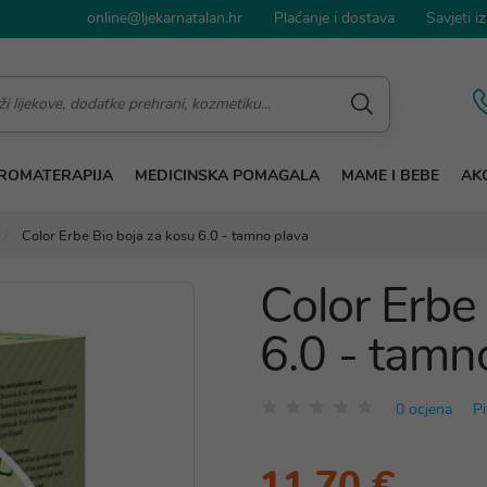
online@ljekarnatalan.hr
Plaćanje i dostava
Savjeti iz
ROMATERAPIJA
MEDICINSKA POMAGALA
MAME I BEBE
AKC
Color Erbe Bio boja za kosu 6.0 - tamno plava
Color Erbe
6.0 - tamn
0 ocjena
Pi
11,70 €