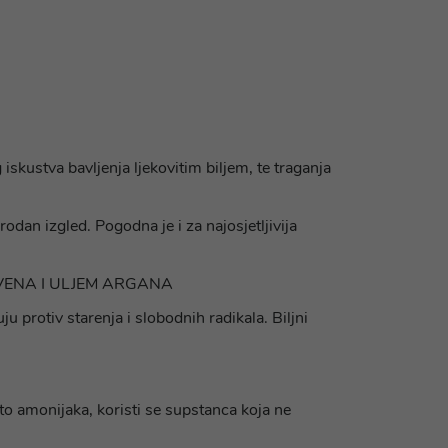
iskustva bavljenja ljekovitim biljem, te traganja
irodan izgled. Pogodna je i za najosjetljivija
EVENA I ULJEM ARGANA
ju protiv starenja i slobodnih radikala. Biljni
sto amonijaka, koristi se supstanca koja ne