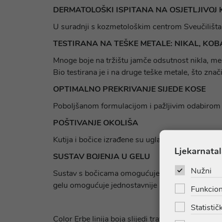
DERMATOLOŠKI ISPITANA NA OSJETLJIVOJ 
U suradnji s kozmetološkim centrom Sveučilišta u 
TESTIRANA NA TEŠKE METALE: NIKAL, KOBAL
Mnoge boje na tržištu jamče odsutnost nikla, međ
Bio testirana je i na druge teške metale, što znač
OPTIMALNO PREKRIVANJE SIJEDE KOSE
Poboljšanom formulacijom i pažljivim odabirom na
POŠTIVANJE OKOLIŠA
Kutija i bočice izrađene su uglavnom od recikliran
Ljekarnatal
SUSTAV BOJENJA U GELU
Nužni
Sustav s bočicama omogućuje da uvijek zamiješat
gelu omogućuje jednostavnije nanošenje.
Funkcion
Statističk
Color Erbe linija boja slijedi travarsku filozofij