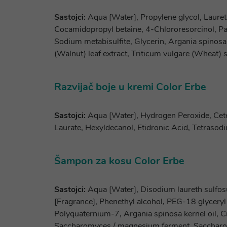
Sastojci:
Aqua [Water], Propylene glycol, Laure
Cocamidopropyl betaine, 4-Chlororesorcinol, Pa
Sodium metabisulfite, Glycerin, Argania spinosa k
(Walnut) leaf extract, Triticum vulgare (Wheat) 
Razvijač boje u kremi Color Erbe
Sastojci:
Aqua [Water], Hydrogen Peroxide, Cetea
Laurate, Hexyldecanol, Etidronic Acid, Tetraso
Šampon za kosu Color Erbe
Sastojci:
Aqua [Water], Disodium laureth sulfos
[Fragrance], Phenethyl alcohol, PEG-18 glyceryl 
Polyquaternium-7, Argania spinosa kernel oil, Ci
Saccharomyces / magnesium ferment, Saccharomy