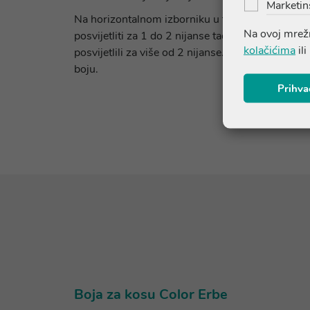
Marketin
Na horizontalnom izborniku u tablici pronađite 
Na ovoj mrežn
posvijetliti za 1 do 2 nijanse tada je nužna prim
kolačićima
ili
posvijetlili za više od 2 nijanse. Vaša će kosa 
boju.
Prihva
Boja za kosu Color Erbe