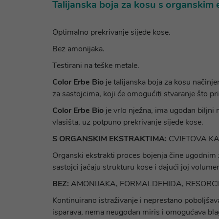
Talijanska boja za kosu s organskim 
Optimalno prekrivanje sijede kose.
Bez amonijaka.
Testirani na teške metale.
Color Erbe Bio
je talijanska boja za kosu načinje
za sastojcima, koji će omogućiti stvaranje što pri
Color Erbe Bio
je vrlo nježna, ima ugodan biljni mi
vlasišta, uz potpuno prekrivanje sijede kose.
S ORGANSKIM EKSTRAKTIMA:
CVJETOVA KA
Organski ekstrakti proces bojenja čine ugodnim za 
sastojci jačaju strukturu kose i dajući joj volumen
BEZ:
AMONIJAKA, FORMALDEHIDA, RESORC
Kontinuirano istraživanje i neprestano poboljšava
isparava, nema neugodan miris i omogućava blag