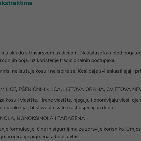
ekstraktima
na u skladu s travarskom tradicijom. Nastala je kao plod bogatog 
rodnijih boja, uz korištenje tradicionalnih postupaka.
ris, ne isušuje kosu i ne ispire se. Kosi daje svilenkasti sjaj i pr
MILICE, PŠENIČNIH KLICA, LISTOVA ORAHA, CVJETOVA N
kosu i vlasište. Hrane vlasište, njeguju i oporavljaju vlasi, djelu
, duboki sjaj, blistavost i svilenkast osjećaj na dodir.
INOLA, NONOKSINOLA I PARABENA
nje formulacije, čine ih sigurnijima za zdravlje korisnika. Umje
o prodiranje pigmenata boje u vlasi