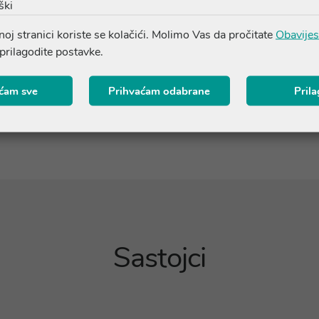
ški
Vašu prirodnu boju kose, a zatim na vertikalnom izborniku pogle
oj stranici koriste se kolačići. Molimo Vas da pročitate
Obavijes
jena Color Erbe posvjetljivača ( ton 11.0 ). Super posvjetljivač m
 prilagodite postavke.
ravnomjerno posvijetliti sa svakim nanošenjem. Nakon što postigne
ćam sve
Prihvaćam odabrane
Pril
Sastojci