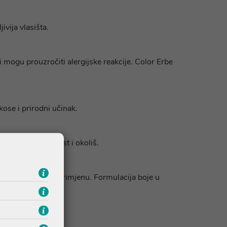
vija vlasišta.
 mogu prouzročiti alergijske reakcije. Color Erbe
ose i prirodni učinak.
tvrtke za održivost i okoliš.
vati za kasniju primjenu. Formulacija boje u