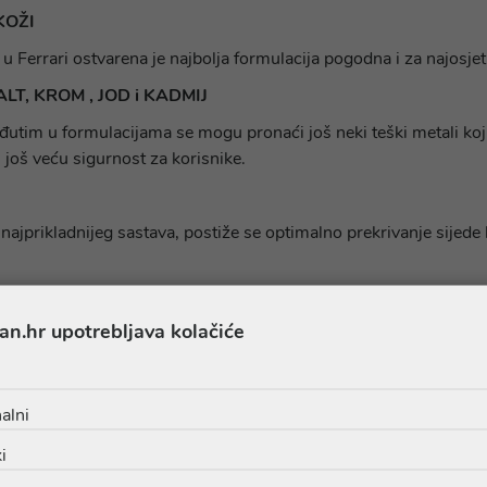
KOŽI
Ferrari ostvarena je najbolja formulacija pogodna i za najosjetlji
T, KROM , JOD i KADMIJ
utim u formulacijama se mogu pronaći još neki teški metali koji
i još veću sigurnost za korisnike.
jprikladnijeg sastava, postiže se optimalno prekrivanje sijede k
ih materijala i mogu se 100 % reciklirati. To je dio opredjeljenja 
an.hr upotrebljava kolačiće
e samo potrebnu količinu boje, a neiskorišteni dio se može saču
alni
i
u, te se zbog prirodne formulacije preporuča bojenje *ton-na-ton* .