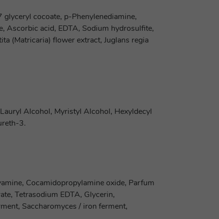
7 glyceryl cocoate, p-Phenylenediamine,
, Ascorbic acid, EDTA, Sodium hydrosulfite,
ta (Matricaria) flower extract, Juglans regia
Lauryl Alcohol, Myristyl Alcohol, Hexyldecyl
ureth-3.
olyamine, Cocamidopropylamine oxide, Parfum
arate, Tetrasodium EDTA, Glycerin,
erment, Saccharomyces / iron ferment,