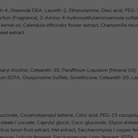
th-4, Oleamide DEA, Laureth-2, Ethanolamine, Oleic acid, PEG-
rfum [Fragrance], 2-Amino-4-hydroxyethylaminoanisole sulfate
ernel oil, Calendula officinalis flower extract, Chamomilla recuti
seed extract
ryl Alcohol, Ceteareth-30, Paraffinum Liquidum [Mineral Oil], 
dium EDTA, Oxyquinoline Sulfate, Simethicone, Ceteareth-20, La
uccinate, Cocamidopropyl betaine, Citric acid, PEG-15 cocop
oleate / cocoate, Caprylyl glycol, Coco-glucoside, Glycol diste
trus limon fruit extract, Mel extract, Saccharomyces / copper f
ces / silicon ferment, Saccharomyces / zinc ferment, EDTA.