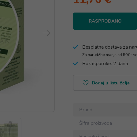
RASPRODANO
Besplatna dostava za na
Za narudžbe manje od 50€ : v
Rok isporuke: 2 dana
Dodaj u listu želja
Brand
Šifra proizvoda
Raspoloživost