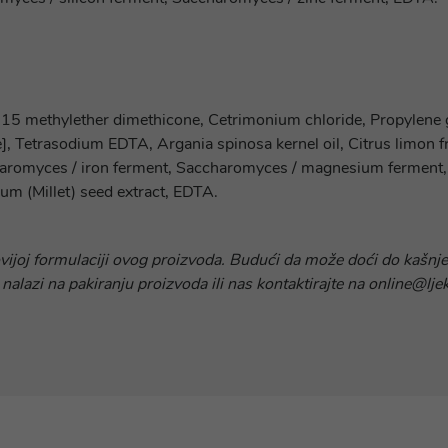
15 methylether dimethicone, Cetrimonium chloride, Propylene gly
, Tetrasodium EDTA, Argania spinosa kernel oil, Citrus limon frui
haromyces / iron ferment, Saccharomyces / magnesium ferment, 
m (Millet) seed extract, EDTA.
ovijoj formulaciji ovog proizvoda. Budući da može doći do kašnje
 nalazi na pakiranju proizvoda ili nas kontaktirajte na online@lje