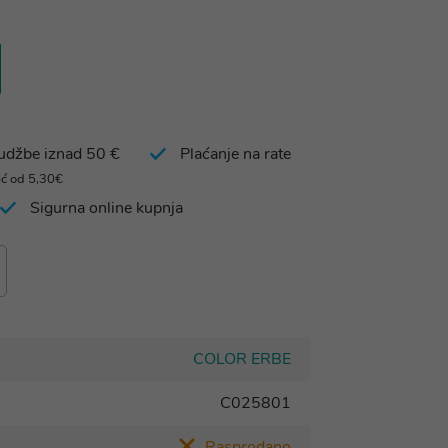
rudžbe iznad 50 €
Plaćanje na rate
eć od 5,30€
Sigurna online kupnja
COLOR ERBE
C025801
Rasprodano