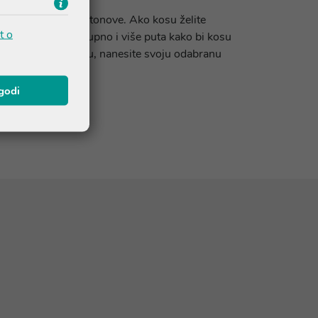
dajte preporučene tonove. Ako kosu želite
t o
ožete nanositi postupno i više puta kako bi kosu
te željenu svjetlinu, nanesite svoju odabranu
agodi