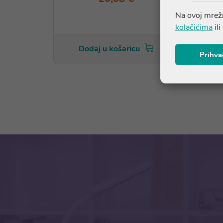
Na ovoj mrežn
kolačićima
ili
Dodaj u košaricu
Prihva