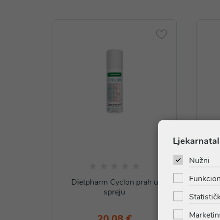
Ljekarnatal
Nužni
Funkcion
Dietpharm Cyclon prah u
spreju
k
Statističk
Marketin
20,08 €