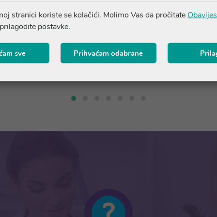
oj stranici koriste se kolačići. Molimo Vas da pročitate
Obavijes
 prilagodite postavke.
Dodaj u košaricu
Dodaj u košaricu
ćam sve
Prihvaćam odabrane
Pril