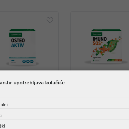
an.hr upotrebljava kolačiće
alni
Dietpharm Osteo Aktiv
Dietpharm Imuno SOS
apsule, dodatak prehrani
prašak, dodatak prehra
i
ški
28,11 €
26,50 €