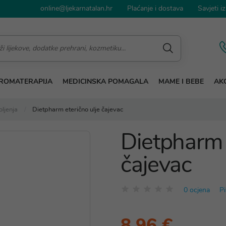
online@ljekarnatalan.hr
Plaćanje i dostava
Savjeti iz
ROMATERAPIJA
MEDICINSKA POMAGALA
MAME I BEBE
AKC
oljenja
Dietpharm eterično ulje čajevac
Dietpharm 
čajevac
0 ocjena
Pi
8,96 €