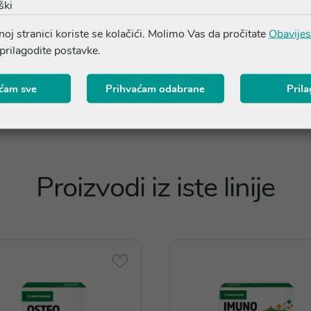
ški
o provjerite točan sastav na pakiranju ili nas kontaktirajte na o
oj stranici koriste se kolačići. Molimo Vas da pročitate
Obavijes
 prilagodite postavke.
ćam sve
Prihvaćam odabrane
Pril
Proizvodi iz iste linije