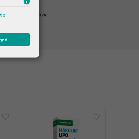
nline@ljekarnatalan.hr
t o
agodi