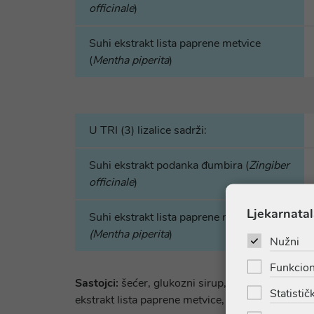
officinale
)
Suhi ekstrakt lista paprene metvice
(
Mentha piperita
)
U TRI (3) lizalice sadrži:
Suhi ekstrakt podanka đumbira (
Zingiber
officinale
)
Ljekarnatal
Suhi ekstrakt lista paprene metvice
(Mentha piperita
)
Nužni
Funkcion
Sastojci:
šećer, glukozni sirup, regulator kiselo
Statističk
ekstrakt lista paprene metvice, bojila: Indigo car