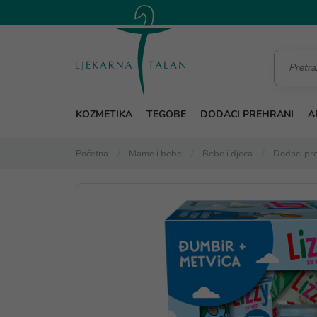
KOZMETIKA
TEGOBE
DODACI PREHRANI
A
Početna
Mame i bebe
Bebe i djeca
Dodaci pre