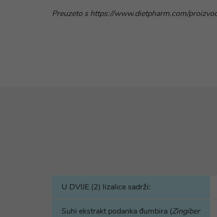
Preuzeto s https://www.dietpharm.com/proizvodi/
U DVIJE (2) lizalice sadrži:
Suhi ekstrakt podanka đumbira (
Zingiber