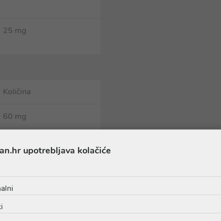
25 mg
Količina
60 mg
an.hr upotrebljava kolačiće
37,5 mg
alni
sti: limunska kiselina, koncentrat soka limuna u prahu, aroma ja
i
mine i beta-karoten.