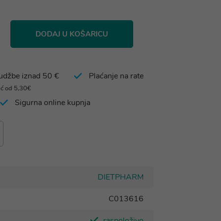
DODAJ U KOŠARICU
rudžbe iznad 50 €
Plaćanje na rate
eć od 5,30€
Sigurna online kupnja
DIETPHARM
C013616
raspoloživo