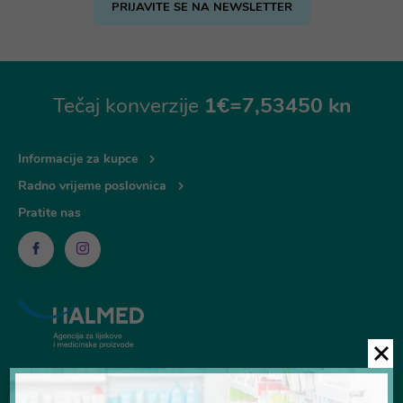
PRIJAVITE SE NA NEWSLETTER
Tečaj konverzije
1€=7,53450 kn
Informacije za kupce
Radno vrijeme poslovnica
Pratite nas