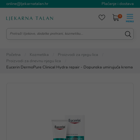
online@ljekarnatalan.hr
Plaćanje i dostava
0
Početna
Kozmetika
Proizvodi za njegu lica
Proizvodi za dnevnu njegu lica
Eucerin DermoPure Clinical Hydra repair - Dopunska umirujuća krema