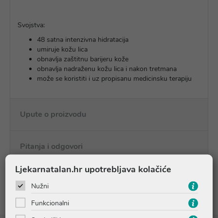
Svojstva:
48 satna intenzivna hidratacija
umiruje kožu lica
obnavlja zaštitnu barijeru kože
obnavlja nadraženu kožu lica i nakon tretmana
može se koristiti i uz propisanu medicinsku terapiju
Upute o proizvodu
Pitanja i odgovori
Ljekarnatalan.hr upotrebljava kolačiće
Recenzije
Nužni
Funkcionalni