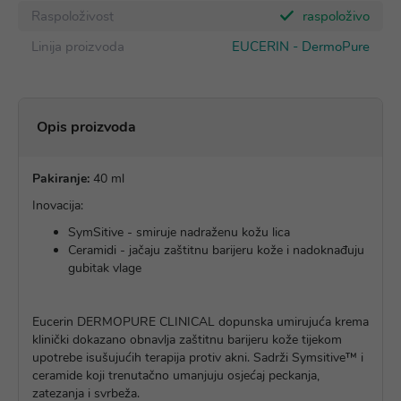
Raspoloživost
raspoloživo
Linija proizvoda
EUCERIN - DermoPure
Opis proizvoda
Pakiranje:
40 ml
Inovacija:
SymSitive - smiruje nadraženu kožu lica
Ceramidi - jačaju zaštitnu barijeru kože i nadoknađuju
gubitak vlage
Eucerin DERMOPURE CLINICAL dopunska umirujuća krema
klinički dokazano obnavlja zaštitnu barijeru kože tijekom
upotrebe isušujućih terapija protiv akni. Sadrži Symsitive™ i
ceramide koji trenutačno umanjuju osjećaj peckanja,
zatezanja i svrbeža.