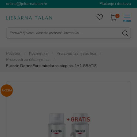
online@ljekarnatalan.hr
Plaćanje i dostava
0
Početna
Kozmetika
Proizvodi za njegu lica
Proizvodi za čišćenje lica
Eucerin DermoPure micelarna otopina, 1+1 GRATIS
AKCIJA