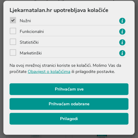
dana
Ljekarnatalan.hr upotrebljava kolačiće
Nužni
Upute o proizvodu
Funkcionalni
Statistički
Pitanja i odgovori
Marketinški
Na ovoj mrežnoj stranici koriste se kolačići. Molimo Vas da
Recenzije
pročitate
Obavijest o kolačićima
ili prilagodite postavke.
Prihvaćam sve
Proizvodi iz iste linije
Prihvaćam odabrane
Prilagodi