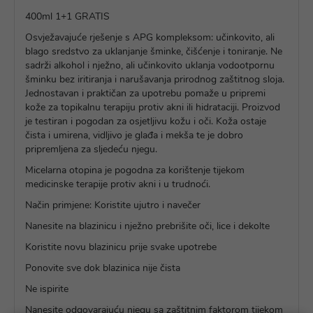
400ml 1+1 GRATIS
Osvježavajuće rješenje s APG kompleksom: učinkovito, ali
blago sredstvo za uklanjanje šminke, čišćenje i toniranje. Ne
sadrži alkohol i nježno, ali učinkovito uklanja vodootpornu
šminku bez iritiranja i narušavanja prirodnog zaštitnog sloja.
Jednostavan i praktičan za upotrebu pomaže u pripremi
kože za topikalnu terapiju protiv akni ili hidrataciji. Proizvod
je testiran i pogodan za osjetljivu kožu i oči. Koža ostaje
čista i umirena, vidljivo je glađa i mekša te je dobro
pripremljena za sljedeću njegu.
Micelarna otopina je pogodna za korištenje tijekom
medicinske terapije protiv akni i u trudnoći.
Način primjene: Koristite ujutro i navečer
Nanesite na blazinicu i nježno prebrišite oči, lice i dekolte
Koristite novu blazinicu prije svake upotrebe
Ponovite sve dok blazinica nije čista
Ne ispirite
Nanesite odgovarajuću njegu sa zaštitnim faktorom tijekom