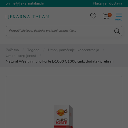
online@ljekarnatalan.hr
Plaćanje i dostava
0
Početna
Tegobe
Umor, pamćenje i koncentracija
Umor i iscrpljenost
Natural Wealth Imuno Forte D1000 C1000 cink, dodatak prehrani