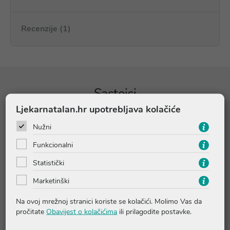
Recenzije (1)
Sastojci
Ljekarnatalan.hr upotrebljava kolačiće
Jedna (1) šumeća tableta sadrži:
Količina %PU*
Nužni
Vitamin C
1000 mg 1250
Funkcionalni
Vitamin D
25 µg (1000 I.J.) 500
Statistički
Cink
10 mg 100
Marketinški
*PU = preporučeni dnevni unos
Na ovoj mrežnoj stranici koriste se kolačići. Molimo Vas da
pročitate
Obavijest o kolačićima
ili prilagodite postavke.
Sastojci:
kiselina - limunska kiselina; regulator kiselosti - natrijev