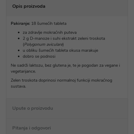
Opis proizvoda
Pakiranje:
18 šumećih tableta
za zdravlje mokraćnih puteva
2 g D-manoze i suhi ekstrakt zeleni troskota
(
Polygonum aviculare
)
u obliku šumećih tableta okusa marakuje
dobro se podnosi
Ne sadrži laktozu, bez glutena je, te je pogodan za vegane i
vegetarijance.
Zelen troskota doprinosi normalnoj funkciji mokraćnog
sustava.
Upute o proizvodu
Pitanja i odgovori