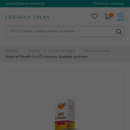
online@ljekarnatalan.hr
Plaćanje i dostava
0
Početna
Tegobe
Unutarnji organi
Mokraćni sustav
Natural Wealth Uro D-manoza, dodatak prehrani