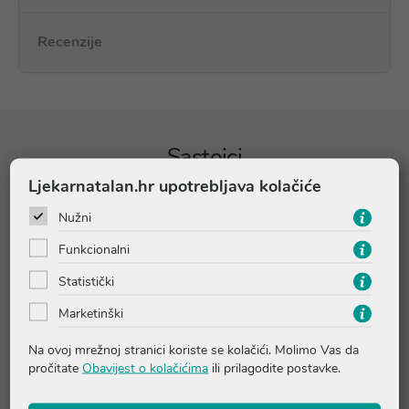
Recenzije
Sastojci
Ljekarnatalan.hr upotrebljava kolačiće
JEDNA (1) ŠUMEĆA TABLETA
KOLIČINA
Nužni
SADRŽI:
Funkcionalni
D-manoza
2000 mg
Statistički
Suhi ekstrakt zeleni troskota
100 mg
(Polygonum aviculare)
Marketinški
Na ovoj mrežnoj stranici koriste se kolačići. Molimo Vas da
Sastojci:
D-manoza; kiselina-limunska kiselina, regulator
pročitate
Obavijest o kolačićima
ili prilagodite postavke.
kiselosti-natrijev bikarbonat, sladilo i tvar za povećanje volumena-
sorbitol, inulin; suhi ekstrakt zeleni troskota (
Polygonum