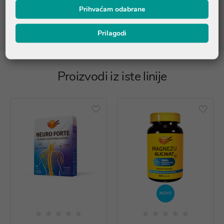
Popis sastojaka je informativnog karaktera. Molimo provjerite
Prihvaćam odabrane
točan sastav na pakiranju ili nas kontaktirajte na
online@ljekarnatalan.hr
Prilagodi
Proizvodi iz iste linije
NOVO