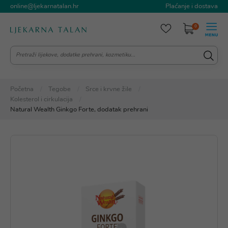
online@ljekarnatalan.hr
Plaćanje i dostava
0
Početna
Tegobe
Srce i krvne žile
Kolesterol i cirkulacija
Natural Wealth Ginkgo Forte, dodatak prehrani