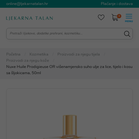
online@ljekarnatalan.hr
Plaćanje i dostava
0
Početna
Kozmetika
Proizvodi za njegu tijela
Proizvodi za njegu kože
Nuxe Huile Prodigieuse OR višenamjensko suho ulje za lice, tijelo i kosu
sa šljokicama, 50ml