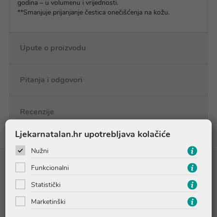
godina – u volumenu i vrijednosti.
**Smanjuje prijanjanje čestica onečišćenja na kožu.
Upute o proizvodu
Pitanja i odgovori
Recenzije
Ljekarnatalan.hr upotrebljava kolačiće
Nužni
Funkcionalni
Sastojci
Statistički
Marketinški
COCO-CAPRYLATE/CAPRATE, MACADAMIA INTEGRIFOLIA