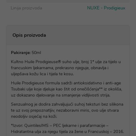
Linija proizvoda
NUXE - Prodigieux
Opis proizvoda
Pakiranje:
50ml
Kultno Huile Prodigieuse® suho ulje, broj 1* ulje za tijelo u
francuskim ljekarnama, prekrasno njeguje, obnavlja i
uljepšava kožu lica i tijela te kosu.
Huile Prodigieuse formula sadrži antioksidativno i anti-age
Tsubaki ulje koje djeluje kao štit od onečišćenja** iz okoliša,
uz dokazano djelovanje na smanjenje vidljivosti strija.
Senzualnog je dodira zahvaljujući suhoj teksturi bez silikona
te uz svoj prepoznatljiv, nezaboravni miris, ovo ulje stvara
neodoljiv osjećaj na koži.
*Izvor: QuintilesIMS – PEC ljekarne i parafarmacije –
Hidratantna ulja za njegu tijela za žene u Francuskoj – 2016.