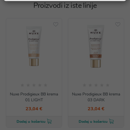
Proizvodi iz iste linije
Nuxe Prodigieux BB krema
Nuxe Prodigieux BB krema
01 LIGHT
03 DARK
23,04 €
23,04 €
Dodaj u košaricu
Dodaj u košaricu