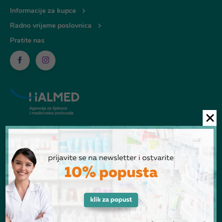
Informacije za kupce
Radno vrijeme poslovnica
Pratite nas
© Ljekarna Talan 2026
POGLEDANI PROIZVODI