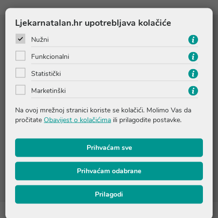
Ljekarnatalan.hr upotrebljava kolačiće
Sastojci
Nužni
Funkcionalni
ALCOHOL DENAT., PARFUM/FRAGRANCE, AQUA/WATER,
Statistički
ACETYL CEDRENE, LINALYL ACETATE, LINALOOL, CITRUS
AURANTIUM PEEL OIL, DIMETHYL PHENETHYL ACETATE,
Marketinški
LIMONENE, CITRONELLOL, VANILLIN, GERANIOL,
PELARGONIUM GRAVEOLENS FLOWER OIL, ISOEUGENYL
Na ovoj mrežnoj stranici koriste se kolačići. Molimo Vas da
ACETATE, PINENE, CITRAL, ALPHA-TERPINENE, BETA-
pročitate
Obavijest o kolačićima
ili prilagodite postavke.
CARYOPHYLLENE, BENZYL ALCOHOL, GERANYL ACETATE,
TERPINEOL [N2205/D].
Prihvaćam sve
Molimo provjerite točan sastav na pakiranju ili nas kontaktirajte
Prihvaćam odabrane
na online@ljekarnatalan.hr
Prilagodi