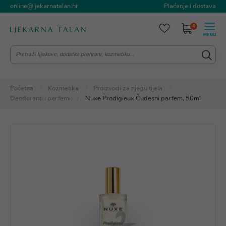
online@ljekarnatalan.hr
Plaćanje i dostava
0
Početna
Kozmetika
Proizvodi za njegu tijela
Deodoranti i parfemi
Nuxe Prodigieux Čudesni parfem, 50ml