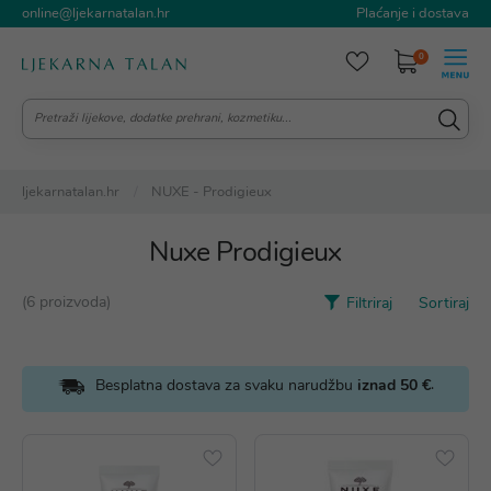
online@ljekarnatalan.hr
Plaćanje i dostava
0
ljekarnatalan.hr
NUXE - Prodigieux
Nuxe Prodigieux
(6 proizvoda)
Filtriraj
Sortiraj
.
Besplatna dostava za svaku narudžbu
iznad 50 €