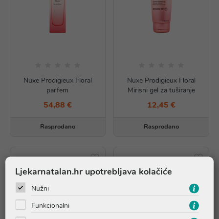
Nuxe Prodigieux Floral
Nuxe Prodigieux Floral
parfem
Mirisni gel za tuširanje
54,88 €
12,45 €
Rasprodano
Rasprodano
Ljekarnatalan.hr upotrebljava kolačiće
Nužni
Funkcionalni