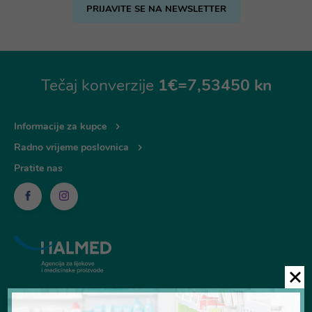
PRIJAVITE SE NA NEWSLETTER
Tečaj konverzije
1€=7,53450 kn
Informacije za kupce
Radno vrijeme poslovnica
Pratite nas