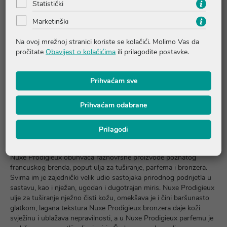
Statistički
Marketinški
Na ovoj mrežnoj stranici koriste se kolačići. Molimo Vas da
pročitate
Obavijest o kolačićima
ili prilagodite postavke.
Nuxe Huile Prodigieuse OR
Nuxe Prodigieux Čudesni
višenamjensko suho ulje za
parfem, 50ml
lice, tijelo i kosu sa
Prihvaćam sve
šljokicama, 50ml
28,39 €
54,88 €
Prihvaćam odabrane
Dodaj u košaricu
Dodaj u košaricu
Prilagodi
Nuxe Prodigieux obuhvaća raznovrsne proizvode poznatog
francuskog brenda, poput ulja za tuširanje, parfema i bronzera.
Svima im je zajednički velik udio sastojaka prirodnog podrijetla u
sastavu, kao i nježan, ugodan i dugotrajan miris. Nuxe Prodigieux
ulje za tuširanje nježno čisti kožu, omekšava je i čini baršunasto
glatkom, lagana tekstura Nuxe Prodigieux bronzera daje koži
svježinu i ublažava nepravilnosti, a u Nuxe Prodigieux parfemu je