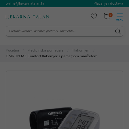
online@ljekarnatalan.hr
Plaćanje i dostava
0
Početna
Medicinska pomagala
Tlakomjeri
OMRON M3 Comfort tlakomjer s pametnom manžetom