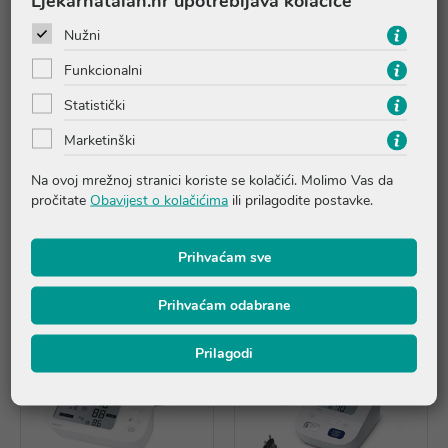
Ljekarnatalan.hr upotrebljava kolačiće
Klinički validiran
Jamstvo na tlakomjer: 5 godina
Nužni
Jamstvo na manžetu: 2 godine
Funkcionalni
Statistički
Pitanja i odgovori
Marketinški
Recenzije
Na ovoj mrežnoj stranici koriste se kolačići. Molimo Vas da
pročitate
Obavijest o kolačićima
ili prilagodite postavke.
Prihvaćam sve
Proizvodi iz iste linije
Prihvaćam odabrane
Prilagodi