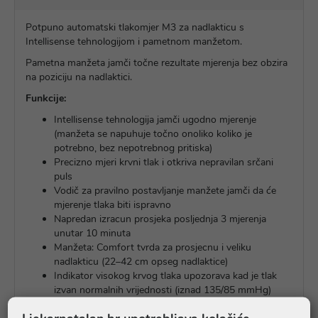
Potpuno automatski tlakomjer M3 za nadlakticu s
Intellisense tehnologijom i pametnom manžetom.
Pametna manžeta jamči točne rezultate mjerenja bez obzira
na poziciju na nadlaktici.
Funkcije:
Intellisense tehnologija jamči ugodno mjerenje
(manžeta se napuhuje točno onoliko koliko je
potrebno, bez nepotrebnog pritiska)
Precizno mjeri krvni tlak i otkriva nepravilan srčani
puls
Vodič za pravilno postavljanje manžete jamči da će
mjerenje tlaka biti ispravno
Napredan izracun prosjeka posljednja 3 mjerenja
unutar 10 minuta
Manžeta: Comfort tvrda za prosjecnu i veliku
nadlakticu (22–42 cm opseg nadlaktice)
Indikator visokog krvog tlaka upozorava kad je tlak
izvan normalnih vrijednosti (iznad 135/85 mmHg)
Memorija: 60 mjerenja po korisniku / 2 korisnika