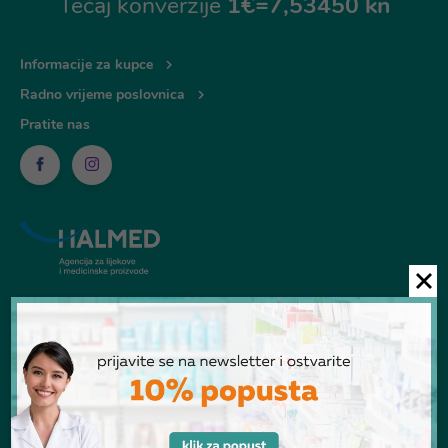
Tečaj konverzije
1€=7,53450 kn
Informacije za kupce
Radno vrijeme poslovnica
Pratite nas
© Ljekarna Talan 2026