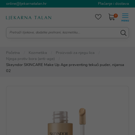
online@ljekarnatalan.hr
Plaćanje i dostava
0
Početna
Kozmetika
Proizvodi za njegu lica
Njega protiv bora (anti-age)
Skeyndor SKINCARE Make Up Age preventing tekući puder, nijansa
02