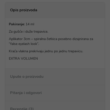
Opis proizvoda
Pakiranje:
14 ml
Za gušće i duže trepavice.
Aplikator 3cm – spiralna četkica posebno dizajnirana za
“false eyelash look”.
Kraća vlakna prekrivaju jednu po jednu trepavicu.
EXTRA VOLUMEN
Upute o proizvodu
Pitanja i odgovori
Recenzije (3)