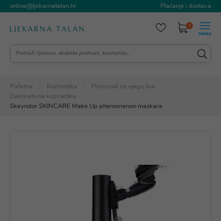
online@ljekarnatalan.hr
Plaćanje i dostava
0
Početna
Kozmetika
Proizvodi za njegu lica
Dekorativna kozmetika
Skeyndor SKINCARE Make Up phenomenon maskara