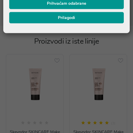
online@ljekarnatalan.hr kako biste bili sigurni da su sastojci
Prihvaćam odabrane
prikladni za vašu osobnu upotrebu.
Prilagodi
Proizvodi iz iste linije
(3)
Skeyndor SKINCARE Make
Skeyndor SKINCARE Make