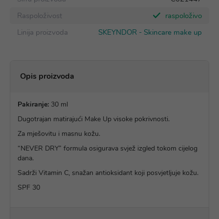
Raspoloživost
raspoloživo
Linija proizvoda
SKEYNDOR - Skincare make up
Opis proizvoda
Pakiranje:
30 ml
Dugotrajan matirajući Make Up visoke pokrivnosti.
Za mješovitu i masnu kožu.
“NEVER DRY” formula osigurava svjež izgled tokom cijelog
dana.
Sadrži Vitamin C, snažan antioksidant koji posvjetljuje kožu.
SPF 30