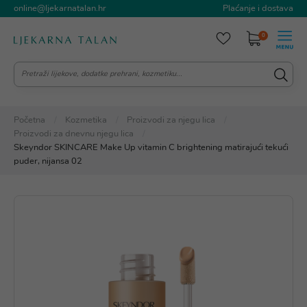
online@ljekarnatalan.hr
Plaćanje i dostava
0
Početna
Kozmetika
Proizvodi za njegu lica
Proizvodi za dnevnu njegu lica
Skeyndor SKINCARE Make Up vitamin C brightening matirajući tekući
puder, nijansa 02