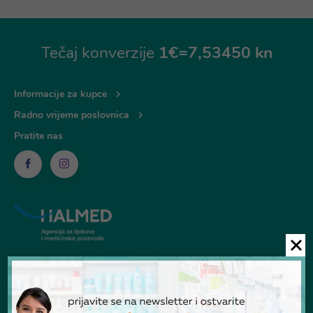
Tečaj konverzije
1€=7,53450 kn
Informacije za kupce
Radno vrijeme poslovnica
Pratite nas
© Ljekarna Talan 2026