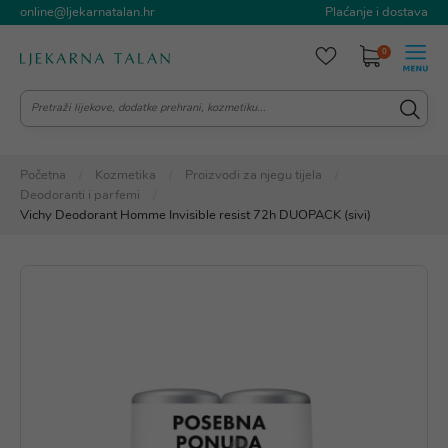
online@ljekarnatalan.hr
Plaćanje i dostava
0
Početna
Kozmetika
Proizvodi za njegu tijela
Deodoranti i parfemi
Vichy Deodorant Homme Invisible resist 72h DUOPACK (sivi)