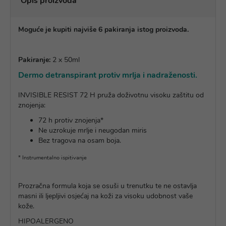
Opis proizvoda
Moguće je kupiti najviše 6 pakiranja istog proizvoda.
Pakiranje:
2 x 50ml
Dermo detranspirant protiv mrlja i nadraženosti.
INVISIBLE RESIST 72 H pruža doživotnu visoku zaštitu od
znojenja:
72 h protiv znojenja*
Ne uzrokuje mrlje i neugodan miris
Bez tragova na osam boja.
* Instrumentalno ispitivanje
Prozračna formula koja se osuši u trenutku te ne ostavlja
masni ili ljepljivi osjećaj na koži za visoku udobnost vaše
kože.
HIPOALERGENO