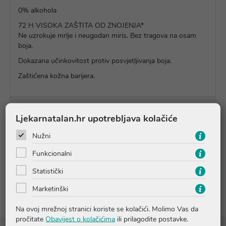
0% alkohola
72 H VISOKA ZAŠTITA OD ZNOJENJA*
Ne uzrokuje mrlje i neugodan miris. Bez tragova na osam
boja.
Dokazana učinkovitost protiv posvjetljivanja boja.
Zaštićena kožna barijera.
Upute o proizvodu
Ljekarnatalan.hr upotrebljava kolačiće
Nužni
Pitanja i odgovori
Funkcionalni
Statistički
Recenzije
Marketinški
Na ovoj mrežnoj stranici koriste se kolačići. Molimo Vas da
pročitate
Obavijest o kolačićima
ili prilagodite postavke.