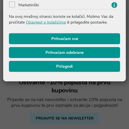
Marketinški
Na ovoj mrežnoj stranici koriste se kolačići. Molimo Vas da
pročitate
Obavijest o kolačićima
ili prilagodite postavke.
Prihvaćam sve
Prihvaćam odabrane
Prilagodi
Ostvarite -10% popusta na prvu
kupovinu
Prijavite se na naš newsletter i ostvarite 10% popusta na
prvu kupovinu te prvi saznajte za akcije i pogodnosti!
PRIJAVITE SE NA NEWSLETTER