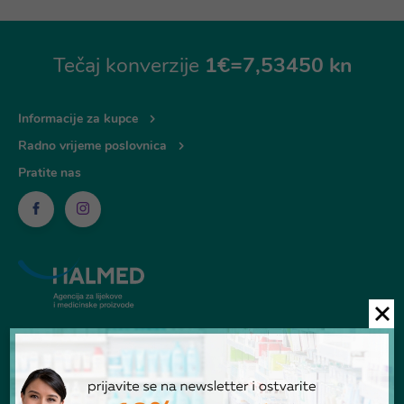
Tečaj konverzije
1€=7,53450 kn
Informacije za kupce
Radno vrijeme poslovnica
Pratite nas
© Ljekarna Talan 2026