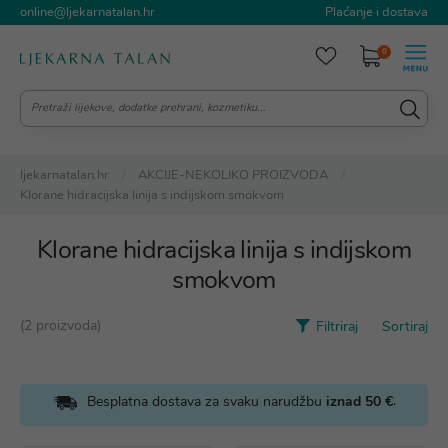
online@ljekarnatalan.hr
Plaćanje i dostava
0
ljekarnatalan.hr
AKCIJE-NEKOLIKO PROIZVODA
Klorane hidracijska linija s indijskom smokvom
Klorane hidracijska linija s indijskom
smokvom
(2 proizvoda)
Filtriraj
Sortiraj
.
Besplatna dostava za svaku narudžbu
iznad 50 €