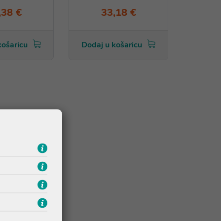
,38 €
33,18 €
košaricu
Dodaj u košaricu