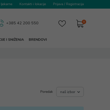
 ljekarne
Kontakti i lokacije
Prijava
/
Registracija
0
+385 42 200 550
IJE I SNIŽENJA
BRENDOVI
Poredak
naš izbor