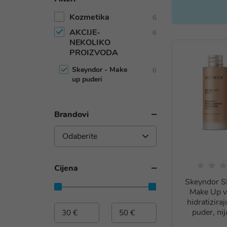
Kozmetika
6
AKCIJE-
6
NEKOLIKO
PROIZVODA
Skeyndor - Make
6
up puderi
Brandovi
Odaberite
Cijena
Skeyndor 
Make Up v
hidratiziraj
puder, ni