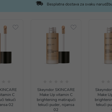
Besplatna dostava za svaku narudž
SKINCARE
Skeyndor SKINCARE
Skeyndo
itamin C
Make Up vitamin C
Make Up
ući tekući
brightening matirajući
brighteni
jansa 02
tekući puder, nijansa
tekući pu
02