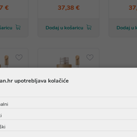
7 €
37,38 €
37
šaricu
Dodaj u košaricu
Dodaj u 
an.hr upotrebljava kolačiće
alni
i
ški
SKINCARE
Skeyndor SKINCARE