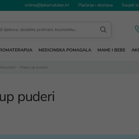
online@ljekarnatalan.hr
Plaćanje i dostava
Savjeti iz
ROMATERAPIJA
MEDICINSKA POMAGALA
MAME I BEBE
AKC
Skeyndor - Make up puderi
up puderi