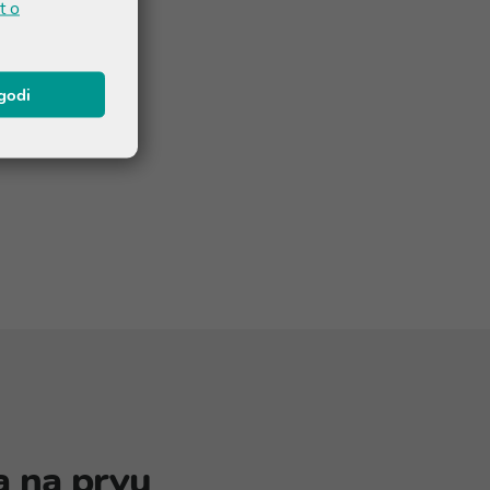
t o
agodi
a na prvu