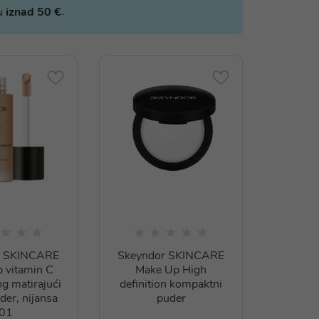
.
bu
iznad 50 €
r SKINCARE
Skeyndor SKINCARE
 vitamin C
Make Up High
ng matirajući
definition kompaktni
der, nijansa
puder
01