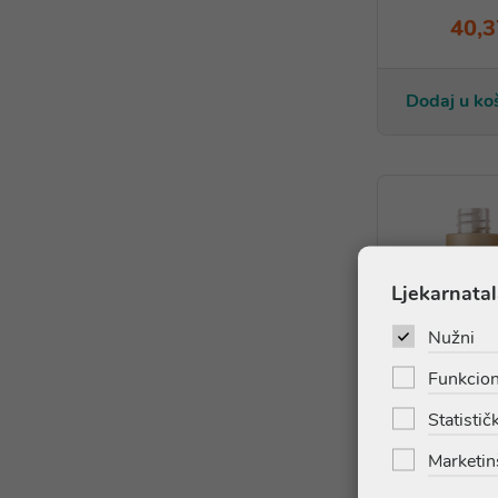
40,3
Dodaj u ko
Ljekarnatal
Nužni
Funkcion
Statističk
Marketin
Skeyndor 