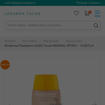
online@ljekarnatalan.hr
Plaćanje i dostava
0
Početna
Kozmetika
Stanja kože
Masna koža
Bioderma Photoderm NUDE Touch MINERAL SPF50+ - SVIJETLA
AKCIJA