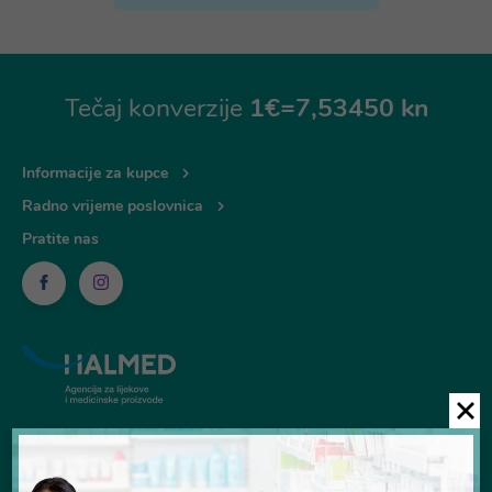
Tečaj konverzije
1€=7,53450 kn
Informacije za kupce
Radno vrijeme poslovnica
Pratite nas