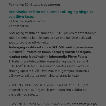
Pakiranje:
50ml, tuba s dozatorom
Vrlo visoka zaštita od sunca i anti-aging njega za
osjetljivu kožu.
Za lice. Za osjetljivu kožu.
Vodootporno.
Anti-aging zaštita od sunca SPF 50+ prevenira fotostarenje
kože i savršeno je prikladan za sve one koji žele sačuvati
ljepotu svoje osjetljive kože.
Anti-aging zaštita od sunca SPF 50+ sadrži jedinstvenu
®
Sunsitive
Protection kombinaciju djelatnih sastojaka,
rezultat rada istraživačkih laboratorija Pierre Fabre:
1. Patentirani fotozaštitni kompleks koji sadrži samo 4
FOTOZAŠTITNA FILTRA za vrlo visoku zaštitu kože od
širokog spektra UVB-UVA zraka; dugotrajnu, stabilnu i
učinkovitu zaštitu uz optimalnu toleranciju kože.
2. JEDINSTVENI ANTIOKSIDACIJSKI KOMPLEKS (pre-
tokoferil + pro-taurin) za cjelovitu staničnu zaštitu od
oksidativnog stresa.
3. AVÈNE TERMALNA IZVORSKA VODA, prepoznatljiva po