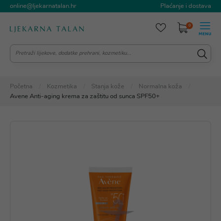
online@ljekarnatalan.hr
Plaćanje i dostava
0
Početna
Kozmetika
Stanja kože
Normalna koža
Avene Anti-aging krema za zaštitu od sunca SPF50+