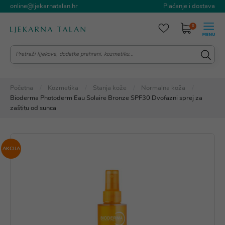
online@ljekarnatalan.hr
Plaćanje i dostava
0
Početna
Kozmetika
Stanja kože
Normalna koža
Bioderma Photoderm Eau Solaire Bronze SPF30 Dvofazni sprej za
zaštitu od sunca
AKCIJA