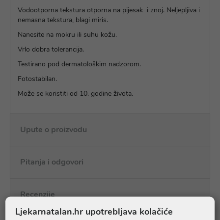
Vodootporna tekstura otporna na pijesak i znoj. Neljepljiva i
nemasna tekstura, blagi miris.
Nanesite na mokru ili suhu kožu.
Vrlo dobra tolerancija.
Testirano pod dermatološkim nadzorom.
Fotostabilan.
Može se koristiti od 10. godine života.
Upute o proizvodu
Pitanja i odgovori
Recenzije
Ljekarnatalan.hr upotrebljava kolačiće