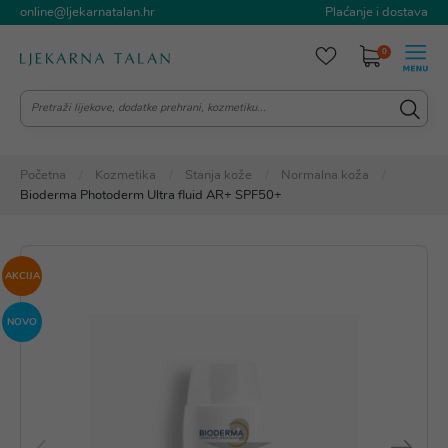
online@ljekarnatalan.hr
Plaćanje i dostava
0
Početna
Kozmetika
Stanja kože
Normalna koža
Bioderma Photoderm Ultra fluid AR+ SPF50+
AKCIJA
NOVO