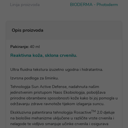
Linija proizvoda
BIODERMA - Photoderm
Opis proizvoda
Pakiranje:
40 ml
Reaktivna koža, sklona crvenilu.
Ultra fluidna tekstura izuzetno ugodna i hidratantna.
Izvrsna podloga za šminku.
Tehnologija Sun Active Defense, nadahnuta našim
jedinstvenim pristupom Naos Ekobiologija, poboljšava
prirodne obrambene sposobnosti kože kako bi joj pomogla u
održavanju zdrave ravnoteže tijekom izlaganja suncu.
TM
Ekskluzivna patentirana tehnologija Rosactive
2.0 djeluje
na biološke mehanizme uključene u različite vrste crvenila i
nelagode te vidljivo smanjuje učinke crvenila i osigurava