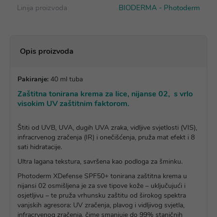
Linija proizvoda
BIODERMA - Photoderm
Opis proizvoda
Pakiranje:
40 ml tuba
Zaštitna tonirana krema za lice, nijanse 02, s vrlo
visokim UV zaštitnim faktorom.
Štiti od UVB, UVA, dugih UVA zraka, vidljive svjetlosti (VIS),
infracrvenog zračenja (IR) i onečišćenja, pruža mat efekt i 8
sati hidratacije.
Ultra lagana tekstura, savršena kao podloga za šminku.
Photoderm XDefense SPF50+ tonirana zaštitna krema u
nijansi 02 osmišljena je za sve tipove kože – uključujući i
osjetljivu – te pruža vrhunsku zaštitu od širokog spektra
vanjskih agresora: UV zračenja, plavog i vidljivog svjetla,
infracrvenog zračenja, čime smanjuje do 99% staničnih