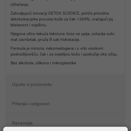
oštećenja.
Zahvaljujući inovaciji DETOX SCIENCE, potiče prirodne
detoksikacijske procese kože za čak +164%, vraćajući joj
blistavost i svježinu.
Njegova ultra-tekuća tekstura: brzo se upija, ostavlja suhi,
mat završetak, pruža 8 sati hidratacije.
Formula je mirisna, nekomedogena i s vrlo visokom
podnošljivošću, čak i za osjetljivu kožu i područje oko očiju.
Bez alkohola, silikona i mikroplastike
Upute o proizvodu
Pitanja i odgovori
Recenzije