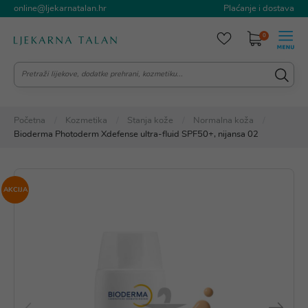
online@ljekarnatalan.hr
Plaćanje i dostava
0
Početna
Kozmetika
Stanja kože
Normalna koža
Bioderma Photoderm Xdefense ultra-fluid SPF50+, nijansa 02
AKCIJA