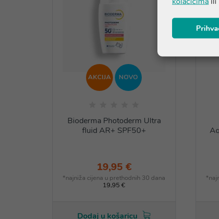
kolačićima
ili
Prihva
AKCIJA
NOVO
Bioderma Photoderm Ultra
fluid AR+ SPF50+
Aq
19,95 €
*najniža cijena u prethodnih 30 dana
*naj
19,95 €
Dodaj u košaricu