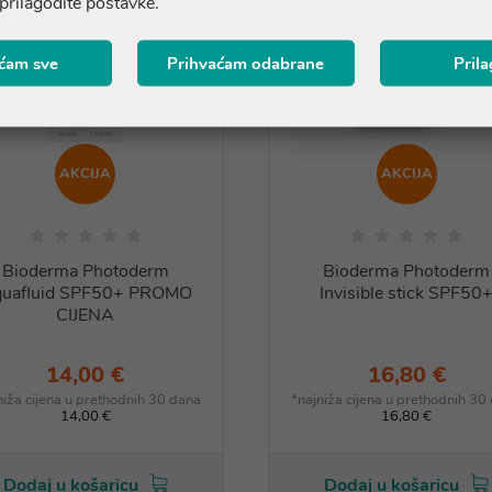
 prilagodite postavke.
ćam sve
Prihvaćam odabrane
Pril
AKCIJA
AKCIJA
Bioderma Photoderm
Bioderma Photoderm
uafluid SPF50+ PROMO
Invisible stick SPF50
CIJENA
14,00 €
16,80 €
niža cijena u prethodnih 30 dana
*najniža cijena u prethodnih 30
14,00 €
16,80 €
Dodaj u košaricu
Dodaj u košaricu