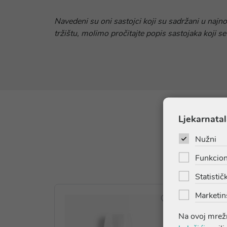
Navedeni su oni sastojci koji su sadržani u najn
tržištu, molimo pročitajte popis sastojaka koji se
Ljekarnatal
Nužni
Funkcion
Statističk
Marketin
Na ovoj mrežn