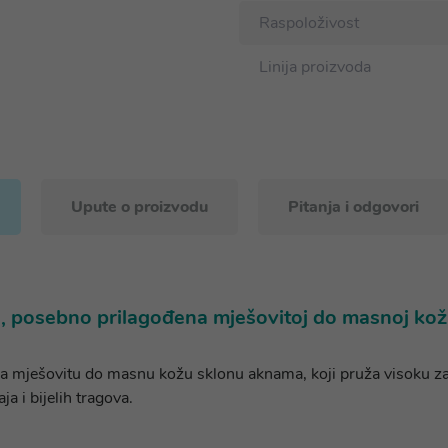
Raspoloživost
Linija proizvoda
Upute o proizvodu
Pitanja i odgovori
a, posebno prilagođena mješovitoj do masnoj koži
a mješovitu do masnu kožu sklonu aknama, koji pruža visoku zaš
a i bijelih tragova.