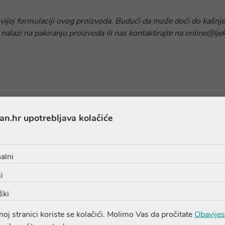
ovijoj formulaciji ovog proizvoda. Budući da može doći do kašnje
 nalazi na pakiranju proizvoda ili nas kontaktirajte na online@lje
an.hr upotrebljava kolačiće
Proizvodi iz iste linije
alni
i
ški
oj stranici koriste se kolačići. Molimo Vas da pročitate
Obavijes