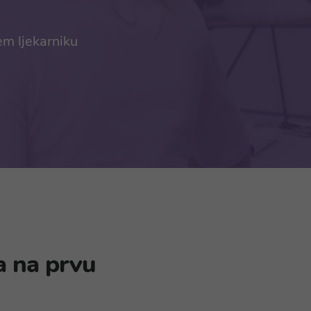
em ljekarniku
a na prvu