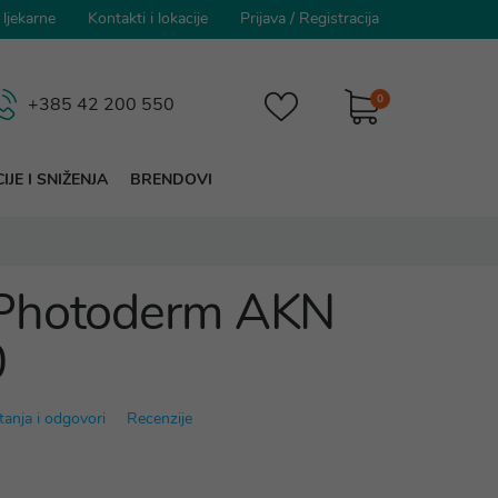
 ljekarne
Kontakti i lokacije
Prijava
/
Registracija
0
+385 42 200 550
IJE I SNIŽENJA
BRENDOVI
Photoderm AKN
0
tanja i odgovori
Recenzije