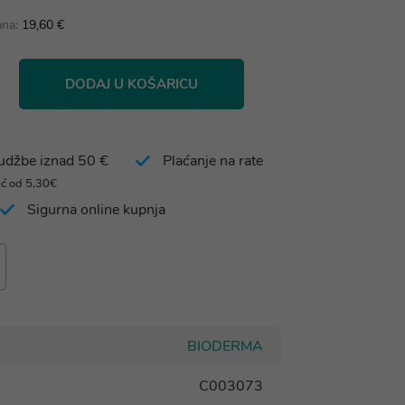
ana:
19,60 €
DODAJ U KOŠARICU
rudžbe iznad 50 €
Plaćanje na rate
eć od 5,30€
Sigurna online kupnja
BIODERMA
C003073