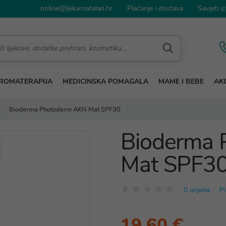
online@ljekarnatalan.hr
Plaćanje i dostava
Savjeti iz
ROMATERAPIJA
MEDICINSKA POMAGALA
MAME I BEBE
AKC
Bioderma Photoderm AKN Mat SPF30
Bioderma 
Mat SPF3
0 ocjena
Pi
19,60 €