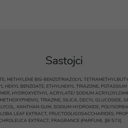
Sastojci
TE, METHYLENE BIS-BENZOTRIAZOLYL TETRAMETHYLBUT
L HEXYL BENZOATE, ETHYLHEXYL TRIAZONE, POTASSIUM
LYMER, HYDROXYETHYL ACRYLATE/ SODIUM ACRYLOYLDIM
THOXYPHENYL TRIAZINE, SILICA, DECYL GLUCOSIDE, GLY
LYCOL, XANTHAN GUM, SODIUM HYDROXIDE, POLYSORBAT
BILOBA LEAF EXTRACT, FRUCTOOLIGOSACCHARIDES, PROP
CHROLEUCA EXTRACT, FRAGRANCE (PARFUM). [BI 573]