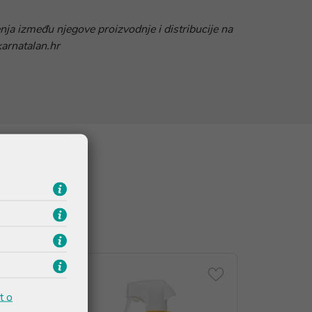
nja između njegove proizvodnje i distribucije na
karnatalan.hr
t o