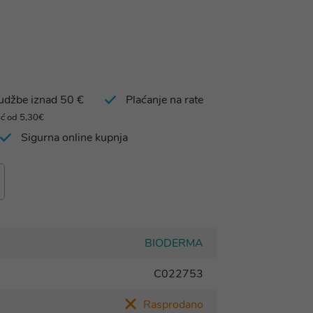
rudžbe iznad 50 €
Plaćanje na rate
eć od 5,30€
Sigurna online kupnja
BIODERMA
C022753
Rasprodano