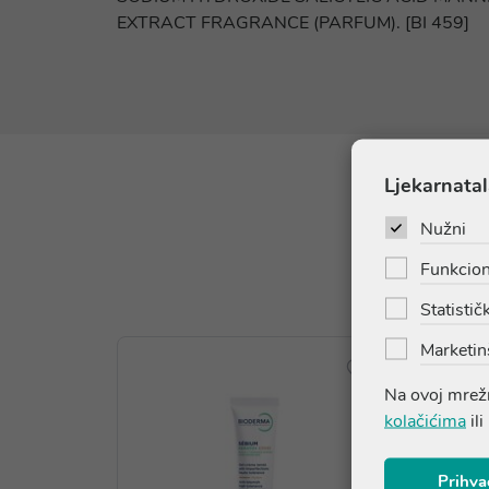
EXTRACT FRAGRANCE (PARFUM). [BI 459]
Ljekarnatal
Nužni
Funkcion
Statističk
Marketin
Na ovoj mrežn
kolačićima
ili
Prihva