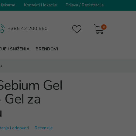
 ljekarne
Kontakti i lokacije
Prijava
/
Registracija
0
+385 42 200 550
IJE I SNIŽENJA
BRENDOVI
u
Sebium Gel
 Gel za
u
tanja i odgovori
Recenzije