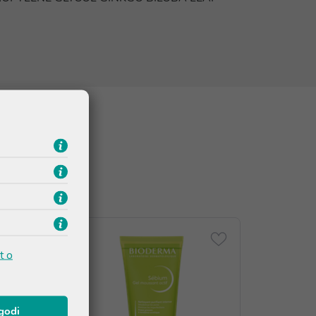
t o
agodi