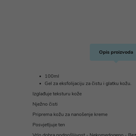
Opis proizvoda
100ml
Gel za eksfolijaciju za čistu i glatku kožu.
Izglađuje teksturu kože
Nježno čisti
Priprema kožu za nanošenje kreme
Posvjetljuje ten
Vrlo dobra podnošljivost - Nekomedogeno - Bez