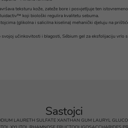
usavršava teksturu kože, zateže bore i posvjetljuje ten istovremen
idactiv™ koji biološki regulira kvalitetu sebuma.
ojcima (glikolna i salicilna kiselina) mehanički djeluju na prišti
vojoj učinkovitosti i blagosti, Sébium gel za eksfolijaciju vrlo
Sastojci
DIUM LAURETH SULFATE XANTHAN GUM LAURYL GLUCOSI
ITOL XYLITOL RHAMNOSE FRUCTOOLIGOSACCHARIDES PR