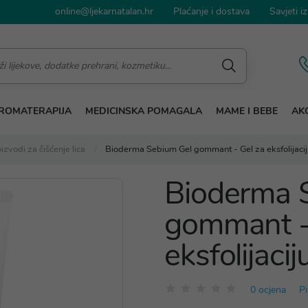
online@ljekarnatalan.hr
Plaćanje i dostava
Savjeti iz
ROMATERAPIJA
MEDICINSKA POMAGALA
MAME I BEBE
AKC
izvodi za čišćenje lica
Bioderma Sebium Gel gommant - Gel za eksfolijacij
Bioderma 
gommant -
eksfolijacij
0 ocjena
Pi