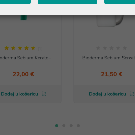
(1)
ioderma Sebium Kerato+
Bioderma Sebium Sensit
22,00 €
21,50 €
Dodaj u košaricu
Dodaj u košaricu