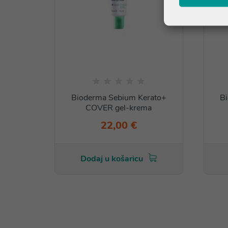
Bioderma Sebium Kerato+
B
COVER gel-krema
22,00 €
Dodaj u košaricu