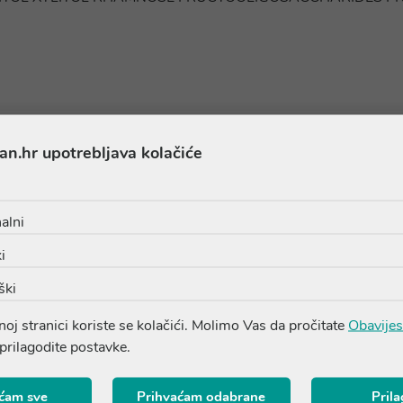
an.hr upotrebljava kolačiće
Proizvodi iz iste linije
alni
i
ški
oj stranici koriste se kolačići. Molimo Vas da pročitate
Obavijes
 prilagodite postavke.
ćam sve
Prihvaćam odabrane
Pril