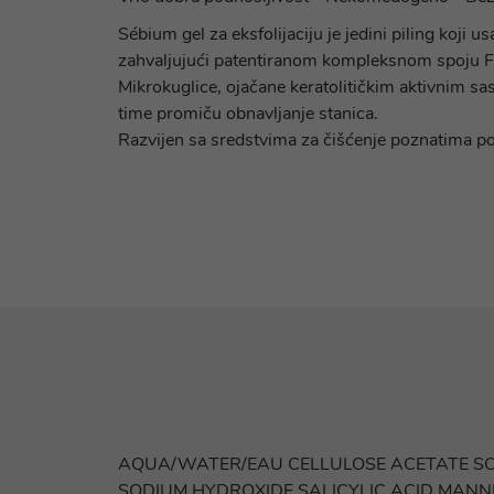
Sébium gel za eksfolijaciju je jedini piling koji 
zahvaljujući patentiranom kompleksnom spoju Flu
Mikrokuglice, ojačane keratolitičkim aktivnim sast
time promiču obnavljanje stanica.
Razvijen sa sredstvima za čišćenje poznatima po s
AQUA/WATER/EAU CELLULOSE ACETATE SO
SODIUM HYDROXIDE SALICYLIC ACID MANN