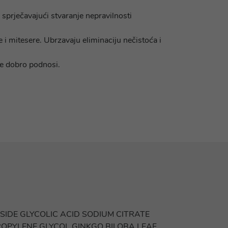
o sprječavajući stvaranje nepravilnosti
će i mitesere. Ubrzavaju eliminaciju nečistoća i
 se dobro podnosi.
DE GLYCOLIC ACID SODIUM CITRATE
OPYLENE GLYCOL GINKGO BILOBA LEAF