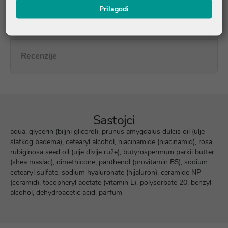
Prilagodi
Pitanja i odgovori
Recenzije
Sastojci
aqua, glycerin (biljni glicerol), prunus amygdalus dulcis oil (ulje
slatkog badema), cetearyl alcohol, niacinamide (niacinamid), rosa
rubiginosa seed oil (ulje divlje ruže), butyrospermum parkii butter
(shea maslac), dimethicone, panthenol (provitamin B5), sodium
cetearyl sulfate, sodium hyaluronate (hijaluron), ceramide NP
(ceramid), tocopheryl acetate (vitamin E), polysorbate 20, benzyl
alcohol, dehydroacetic acid, parfum