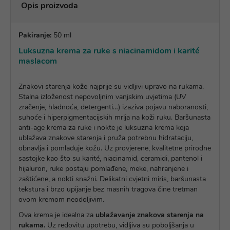
Opis proizvoda
Pakiranje:
50 ml
Luksuzna krema za ruke s niacinamidom i karité
maslacom
Znakovi starenja kože najprije su vidljivi upravo na rukama.
Stalna izloženost nepovoljnim vanjskim uvjetima (UV
zračenje, hladnoća, detergenti…) izaziva pojavu naboranosti,
suhoće i hiperpigmentacijskih mrlja na koži ruku. Baršunasta
anti-age krema za ruke i nokte je luksuzna krema koja
ublažava znakove starenja i pruža potrebnu hidrataciju,
obnavlja i pomlađuje kožu. Uz provjerene, kvalitetne prirodne
sastojke kao što su karité, niacinamid, ceramidi, pantenol i
hijaluron, ruke postaju pomlađene, meke, nahranjene i
zaštićene, a nokti snažni. Delikatni cvjetni miris, baršunasta
tekstura i brzo upijanje bez masnih tragova čine tretman
ovom kremom neodoljivim.
Ova krema je idealna za
ublažavanje znakova starenja na
rukama.
Uz redovitu upotrebu, vidljiva su poboljšanja u