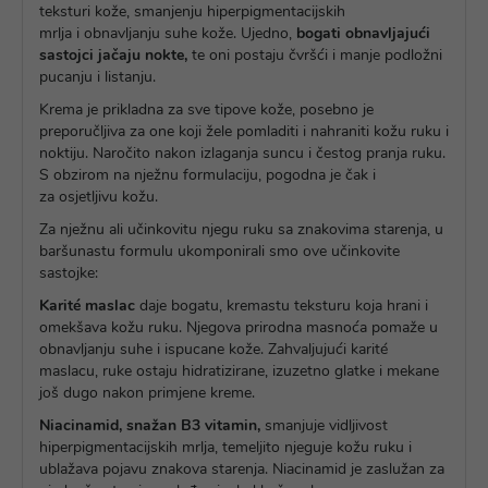
teksturi kože, smanjenju hiperpigmentacijskih
mrlja i obnavljanju suhe kože. Ujedno,
bogati obnavljajući
sastojci jačaju nokte,
te oni postaju čvršći i manje podložni
pucanju i listanju.
Krema je prikladna za sve tipove kože, posebno je
preporučljiva za one koji žele pomladiti i nahraniti kožu ruku i
noktiju. Naročito nakon izlaganja suncu i čestog pranja ruku.
S obzirom na nježnu formulaciju, pogodna je čak i
za osjetljivu kožu.
Za nježnu ali učinkovitu njegu ruku sa znakovima starenja, u
baršunastu formulu ukomponirali smo ove učinkovite
sastojke:
Karité maslac
daje bogatu, kremastu teksturu koja hrani i
omekšava kožu ruku. Njegova prirodna masnoća pomaže u
obnavljanju suhe i ispucane kože. Zahvaljujući karité
maslacu, ruke ostaju hidratizirane, izuzetno glatke i mekane
još dugo nakon primjene kreme.
Niacinamid, snažan B3 vitamin,
smanjuje vidljivost
hiperpigmentacijskih mrlja, temeljito njeguje kožu ruku i
ublažava pojavu znakova starenja. Niacinamid je zaslužan za