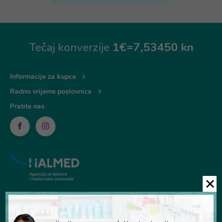
Tečaj konverzije
1€=7,53450 kn
Informacije za kupce
Radno vrijeme poslovnica
Pratite nas