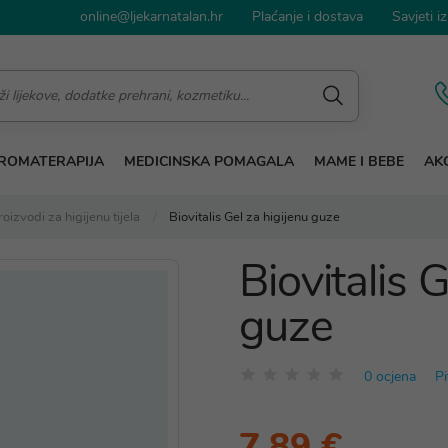
online@ljekarnatalan.hr
Plaćanje i dostava
Savjeti iz
ROMATERAPIJA
MEDICINSKA POMAGALA
MAME I BEBE
AKC
roizvodi za higijenu tijela
Biovitalis Gel za higijenu guze
Biovitalis 
guze
0 ocjena
Pi
7,89 €