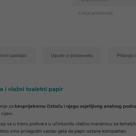
Linija proizvoda
ivni sastojci
Upute o proizvodu
Pitanja 
i vlažni toaletni papir
enje za
besprijekornu čistoću i njegu osjetljivog analnog podr
cijevi.
 koji se u trenu pretvara u učinkovitu vlažnu maramicu za temeljit
osebno smo prilagodili sastav gela da papir ostane kompaktan.