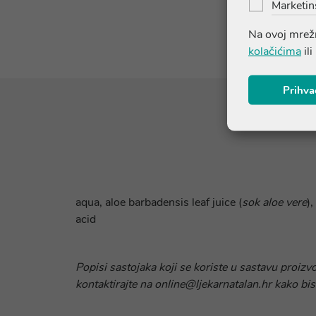
Marketin
Na ovoj mrežn
kolačićima
ili
Prihva
aqua, aloe barbadensis leaf juice (
sok aloe vere
),
acid
Popisi sastojaka koji se koriste u sastavu proizv
kontaktirajte na online@ljekarnatalan.hr kako bis