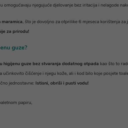
elu omogućavaju njegujuće djelovanje bez iritacija i nelagode nak
h maramica
, što je dovoljno za otprilike 6 mjeseca korištenja za
ije za prirodu!
ijenu guze?
u higijenu guze
bez stvaranja dodatnog otpada
kao što to ra
 učinkovito čišćenje i njegu kože, ali i kod bilo koje posjete toa
lično jednostavne:
Istisni, obriši i pusti vodu!
oaletnom papiru,