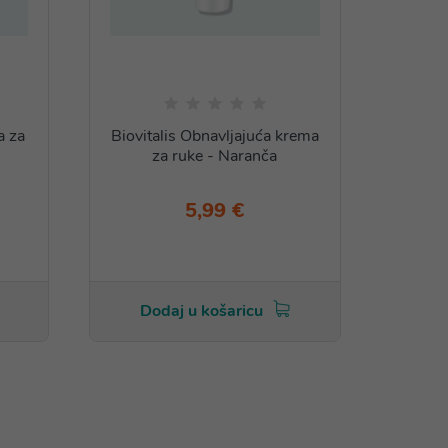
a za
Biovitalis Obnavljajuća krema
Biovit
za ruke - Naranča
5,99 €
Dodaj u košaricu
Do