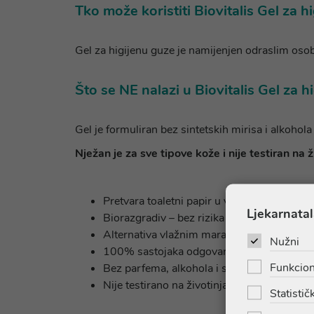
Tko može koristiti Biovitalis Gel za h
Gel za higijenu guze je namijenjen odraslim osobam
Što se NE nalazi u Biovitalis Gel za h
Gel je formuliran bez sintetskih mirisa i alkohola 
Nježan je za sve tipove kože i nije testiran na 
Pretvara toaletni papir u vlažnu maramicu,
Ljekarnatal
Biorazgradiv – bez rizika za začepljenje o
Alternativa vlažnim maramicama – siguran
Nužni
100% sastojaka odgovara standardima pr
Funkcion
Bez parfema, alkohola i sastojaka životinjs
Nije testirano na životinjama
Statističk