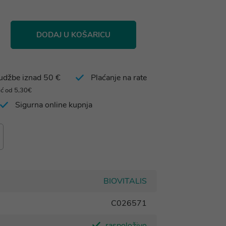
DODAJ U KOŠARICU
rudžbe iznad 50 €
Plaćanje na rate
eć od 5,30€
Sigurna online kupnja
BIOVITALIS
C026571
raspoloživo