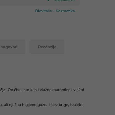
Biovitalis - Kozmetika
i odgovori
Recenzije
učja
. On čisti isto kao i vlažne maramice i vlažni
u, ali nježnu higijenu guze
.
I bez brige, toaletni