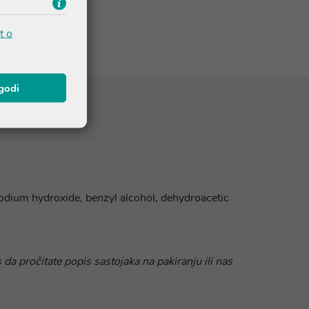
t o
agodi
sodium hydroxide, benzyl alcohol, dehydroacetic
 da pročitate popis sastojaka na pakiranju ili nas