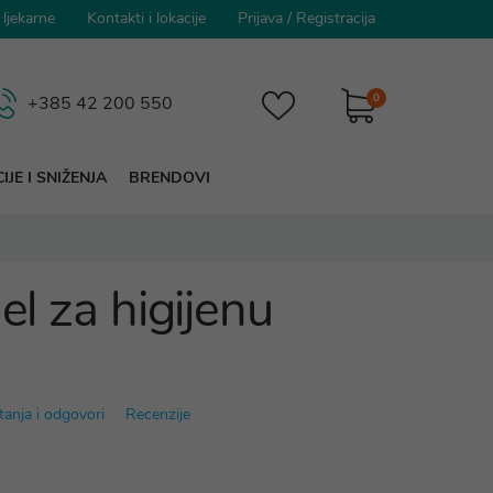
 ljekarne
Kontakti i lokacije
Prijava
/
Registracija
0
+385 42 200 550
IJE I SNIŽENJA
BRENDOVI
Gel za higijenu
tanja i odgovori
Recenzije