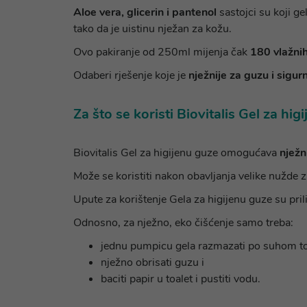
Aloe vera, glicerin i pantenol
sastojci su koji g
tako da je uistinu nježan za kožu.
Ovo pakiranje od 250ml mijenja čak
180 vlažni
Odaberi rješenje koje je
nježnije za guzu i sigurn
Za što se koristi Biovitalis Gel za hig
Biovitalis Gel za higijenu guze omogućava
nježn
Može se koristiti nakon obavljanja velike nužde za
Upute za korištenje Gela za higijenu guze su pri
Odnosno, za nježno, eko čišćenje samo treba:
jednu pumpicu gela razmazati po suhom t
nježno obrisati guzu i
baciti papir u toalet i pustiti vodu.