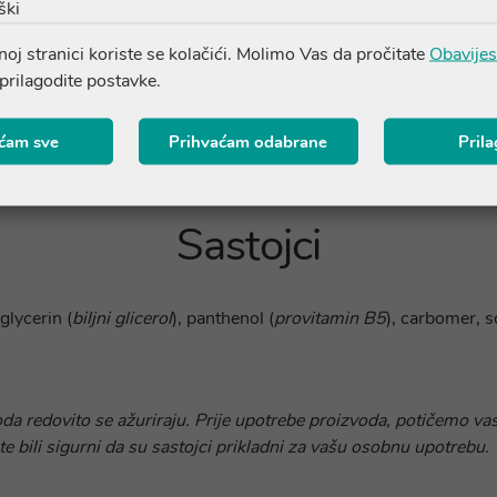
ški
oj stranici koriste se kolačići. Molimo Vas da pročitate
Obavijes
 prilagodite postavke.
ćam sve
Prihvaćam odabrane
Pril
Sastojci
 glycerin (
biljni glicerol
), panthenol (
provitamin B5
), carbomer, 
oda redovito se ažuriraju. Prije upotrebe proizvoda, potičemo vas
te bili sigurni da su sastojci prikladni za vašu osobnu upotrebu.