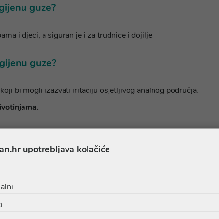
igijenu guze?
a i djeci, a siguran je i za trudnice i dojilje.
igijenu guze?
koji bi mogli izazvati iritaciju osjetljivog analnog područja.
životinjama.
 ali ne razmače papir
an.hr upotrebljava kolačiće
dvoda
 za planet
irodne kozmetike
alni
kog podrijetla
i