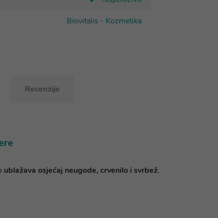
Biovitalis - Kozmetika
Recenzije
ere
no
ublažava osjećaj neugode, crvenilo i svrbež
.