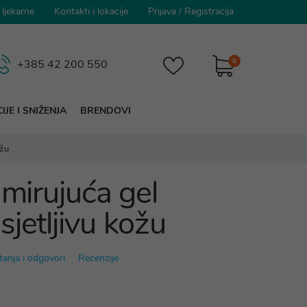
 ljekarne
Kontakti i lokacije
Prijava
/
Registracija
0
+385 42 200 550
IJE I SNIŽENJA
BRENDOVI
ožu
Umirujuća gel
jetljivu kožu
tanja i odgovori
Recenzije