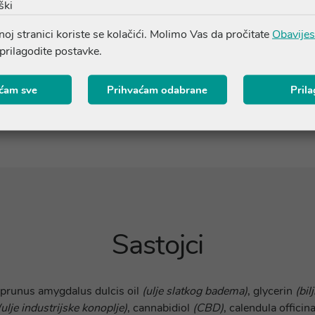
ški
oj stranici koriste se kolačići. Molimo Vas da pročitate
Obavijes
 prilagodite postavke.
ćam sve
Prihvaćam odabrane
Pril
Sastojci
 prunus amygdalus dulcis oil
(ulje slatkog badema)
, glycerin
(bil
(ulje industrijske konoplje)
, cannabidiol
(CBD)
, calendula officin