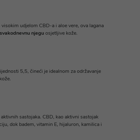
S visokim udjelom CBD-a i aloe vere, ova lagana
svakodnevnu njegu
osjetljive kože.
ijednosti 5,5, čineći je idealnom za održavanje
 kože.
aktivnih sastojaka. CBD, kao aktivni sastojak
iju, dok badem, vitamin E, hijaluron, kamilica i