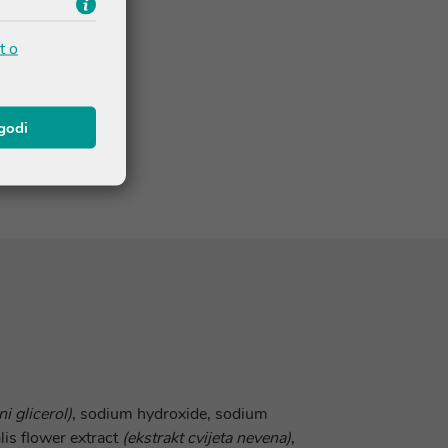
t o
agodi
jni glicerol)
, sodium hydroxide, sodium
alis flower extract
(ekstrakt cvijeta nevena)
,