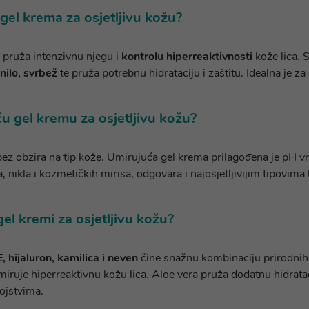
 gel krema za osjetljivu kožu?
u pruža intenzivnu njegu i
kontrolu hiperreaktivnosti
kože lica. 
nilo, svrbež
te pruža potrebnu hidrataciju i zaštitu. Idealna je za
ću gel kremu za osjetljivu kožu?
bez obzira na tip kože. Umirujuća gel krema prilagođena je pH vr
 nikla i kozmetičkih mirisa, odgovara i najosjetljivijim tipovima
gel kremi za osjetljivu kožu?
, hijaluron, kamilica i neven
čine snažnu kombinaciju prirodnih 
umiruje hiperreaktivnu kožu lica. Aloe vera pruža dodatnu hidratac
ojstvima.