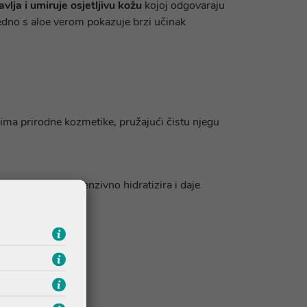
vlja i umiruje osjetljivu kožu
kojoj odgovaraju
jedno s aloe verom pokazuje brzi učinak
dima prirodne kozmetike, pružajući čistu njegu
e je teksture, intenzivno hidratizira i daje