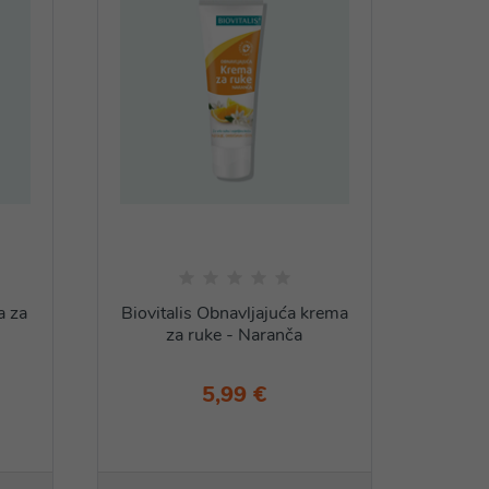
a za
Biovitalis Obnavljajuća krema
Biovit
za ruke - Naranča
5,99 €