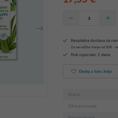
Besplatna dostava za na
Za narudžbe manje od 50€ : v
Rok isporuke: 2 dana
Dodaj u listu želja
Brand
Šifra proizvoda
Raspoloživost