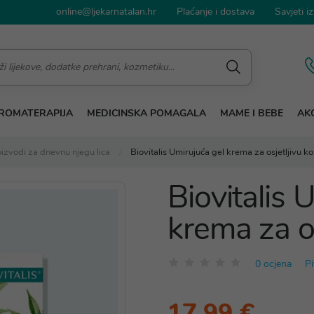
online@ljekarnatalan.hr
Plaćanje i dostava
Savjeti iz
ROMATERAPIJA
MEDICINSKA POMAGALA
MAME I BEBE
AKC
izvodi za dnevnu njegu lica
Biovitalis Umirujuća gel krema za osjetljivu k
Biovitalis 
krema za os
0 ocjena
Pi
17,99 €