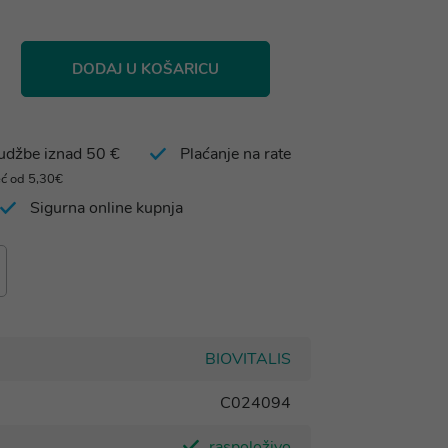
DODAJ U KOŠARICU
rudžbe iznad 50 €
Plaćanje na rate
eć od 5,30€
Sigurna online kupnja
BIOVITALIS
C024094
raspoloživo