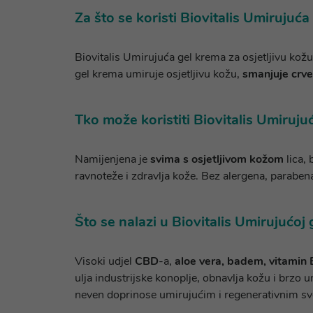
Za što se koristi Biovitalis Umirujuća
Biovitalis Umirujuća gel krema za osjetljivu kož
gel krema umiruje osjetljivu kožu,
smanjuje crve
Tko može koristiti Biovitalis Umiruju
Namijenjena je
svima s osjetljivom kožom
lica, 
ravnoteže i zdravlja kože. Bez alergena, parabena,
Što se nalazi u Biovitalis Umirujućoj 
Visoki udjel
CBD
-a,
aloe vera, badem, vitamin E
ulja industrijske konoplje, obnavlja kožu i brzo 
neven doprinose umirujućim i regenerativnim sv