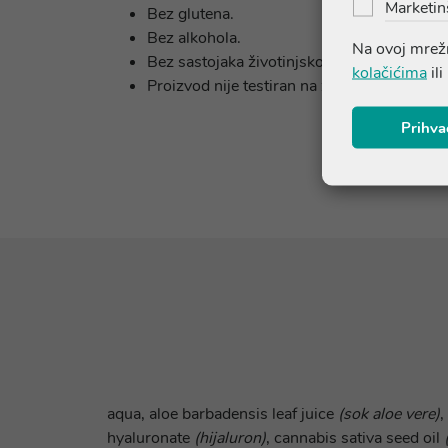
Marketin
Bez glutena.
Bez alkohola.
Na ovoj mrežn
Bez sastojaka životinjskog podrijetla.
kolačićima
ili
Proizvod nije testiran na životinjama.
Prihva
aqua, aloe barbadensis leaf juice
(sok aloe vere)
,
hyaluronate
(hijaluron)
, cannabis sativa seed oil