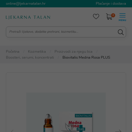
online@ljekarnatalan.hr
Plaćanje i dostava
0
Početna
Kozmetika
Proizvodi za njegu lica
Boosteri, serumi, koncentrati
Biovitalis Medna Rosa PLUS