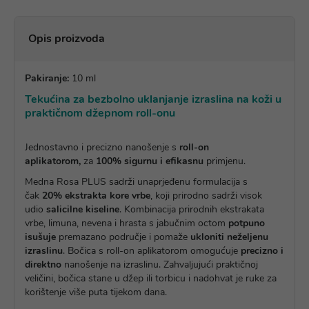
Opis proizvoda
Pakiranje:
10 ml
Tekućina za bezbolno uklanjanje izraslina na koži u
praktičnom džepnom roll-onu
Jednostavno i precizno nanošenje s
roll-on
aplikatorom,
za
100% sigurnu i efikasnu
primjenu.
Medna Rosa PLUS sadrži unaprjeđenu formulacija s
čak
20% ekstrakta kore vrbe
, koji prirodno sadrži visok
udio
salicilne kiseline
. Kombinacija prirodnih ekstrakata
vrbe, limuna, nevena i hrasta s jabučnim octom
potpuno
isušuje
premazano područje i pomaže
ukloniti neželjenu
izraslinu
. Bočica s roll-on aplikatorom omogućuje
precizno i
direktno
nanošenje na izraslinu. Zahvaljujući praktičnoj
veličini, bočica stane u džep ili torbicu i nadohvat je ruke za
korištenje više puta tijekom dana.