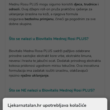
Mednu Rosu PLUS mogu sigurno koristiti
djeca, trudnice i
odrasli.
Ovaj džepni roll-on pruža praktično rješenje za
uklanjanje izraslina na koži, a njegova formula
osigurava
bezbolnu primjenu
, čineći ga pogodnim za sve
dobne skupine.
Što se nalazi u Biovitalis Mednoj Rosi PLUS?
Biovitalis Medna Rosa PLUS sadrži pažljivo odabrane
prirodne sastojke: ekstrakt kore vrbe, ekstrakte limuna,
nevena i hrasta te jabučni ocat. Dodatak prirodnog ekstrakta
kokosa pridonosi ugodnom mirisu tekućine. Ova inovativna
formulacija ima zadatak isušiti izraslinu, olakšavajući
njezino
nježno uklanjanje
.
Što se NE nalazi u Biovitalis Mednoj Rosi PLUS?
Ovaj proizvod je bez parabena, pružajući čistu formulaciju u
Ljekarnatalan.hr upotrebljava kolačiće
kojoj nema nepotrebnih aditiva. Bez dodanih sastojaka koji bi