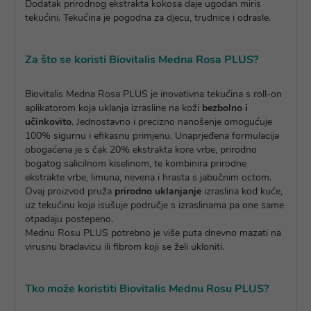
Dodatak prirodnog ekstrakta kokosa daje ugodan miris
tekućini. Tekućina je pogodna za djecu, trudnice i odrasle.
Za što se koristi Biovitalis Medna Rosa PLUS?
Biovitalis Medna Rosa PLUS je inovativna tekućina s roll-on
aplikatorom koja uklanja izrasline na koži
bezbolno i
učinkovito
. Jednostavno i precizno nanošenje omogućuje
100% sigurnu i efikasnu primjenu. Unaprjeđena formulacija
obogaćena je s čak 20% ekstrakta kore vrbe, prirodno
bogatog salicilnom kiselinom, te kombinira prirodne
ekstrakte vrbe, limuna, nevena i hrasta s jabučnim octom.
Ovaj proizvod pruža
prirodno uklanjanje
izraslina kod kuće,
uz tekućinu koja isušuje područje s izraslinama pa one same
otpadaju postepeno.
Mednu Rosu PLUS potrebno je više puta dnevno mazati na
virusnu bradavicu ili fibrom koji se želi ukloniti.
Tko može koristiti Biovitalis Mednu Rosu PLUS?