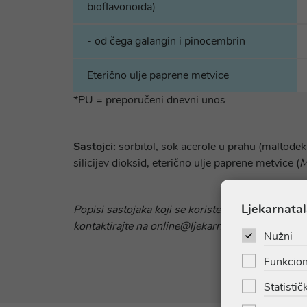
bioflavonoida)
- od čega galangin i pinocembrin
Eterično ulje paprene metvice
*PU = preporučeni dnevni unos
Sastojci:
sorbitol, sok acerole u prahu (maltodeks
silicijev dioksid, eterično ulje paprene metvice (
M
Ljekarnatal
Popisi sastojaka koji se koriste u sastavu proizv
kontaktirajte na online@ljekarnatalan.hr kako bis
Nužni
Funkcion
Statističk