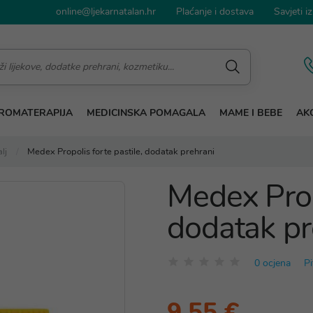
online@ljekarnatalan.hr
Plaćanje i dostava
Savjeti iz
ROMATERAPIJA
MEDICINSKA POMAGALA
MAME I BEBE
AKC
lj
Medex Propolis forte pastile, dodatak prehrani
Medex Propo
dodatak pr
0 ocjena
Pi
9,55 €