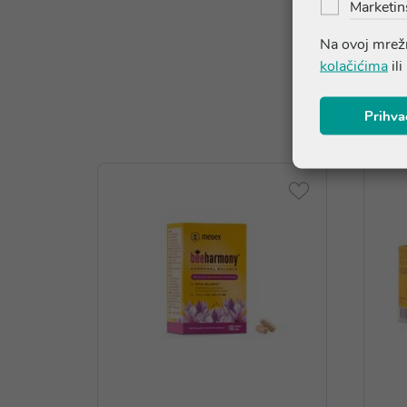
Marketin
Na ovoj mrežn
kolačićima
ili
Prihva