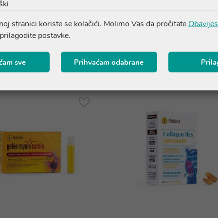
ški
oj stranici koriste se kolačići. Molimo Vas da pročitate
Obavijes
 prilagodite postavke.
Proizvodi iz iste linije
ćam sve
Prihvaćam odabrane
Pril