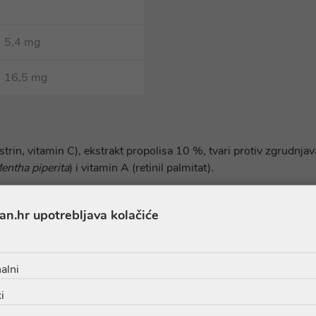
5,4 mg
16,5 mg
trin, vitamin C), ekstrakt propolisa 10 %, tvari protiv zgrudnjava
entha piperita
) i vitamin A (retinil palmitat).
an.hr upotrebljava kolačiće
oda redovito se ažuriraju. Prije upotrebe proizvoda, potičemo vas
te bili sigurni da su sastojci prikladni za vašu osobnu upotrebu.
alni
i