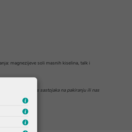
nja: magnezijeve soli masnih kiselina, talk i
 da pročitate popis sastojaka na pakiranju ili nas