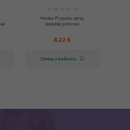
Medex Propolis sprej,
Med
tak
dodatak prehrani
8,22 €
Dodaj u košaricu
Do