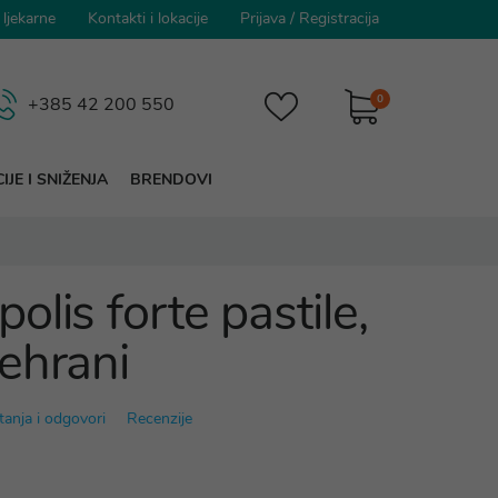
 ljekarne
Kontakti i lokacije
Prijava
/
Registracija
0
+385 42 200 550
IJE I SNIŽENJA
BRENDOVI
lis forte pastile,
ehrani
tanja i odgovori
Recenzije