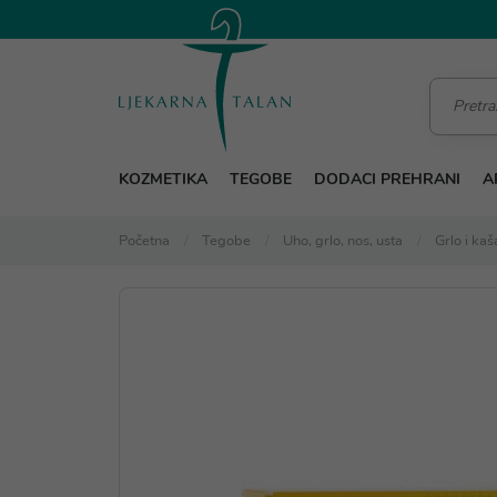
KOZMETIKA
TEGOBE
DODACI PREHRANI
A
Početna
Tegobe
Uho, grlo, nos, usta
Grlo i kaša