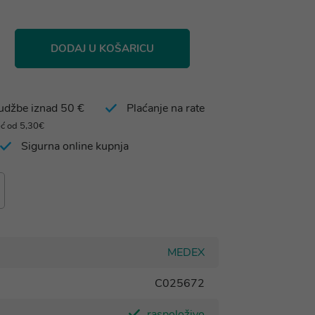
DODAJ U KOŠARICU
rudžbe iznad 50 €
Plaćanje na rate
eć od 5,30€
Sigurna online kupnja
MEDEX
C025672
raspoloživo