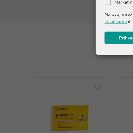
Marketin
Na ovoj mrežn
kolačićima
ili
Prihva