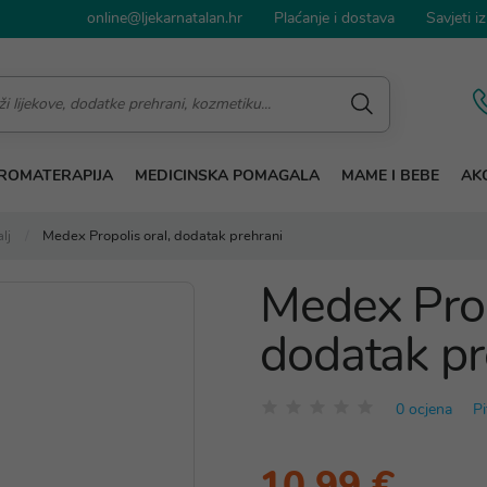
online@ljekarnatalan.hr
Plaćanje i dostava
Savjeti iz
ROMATERAPIJA
MEDICINSKA POMAGALA
MAME I BEBE
AKC
lj
Medex Propolis oral, dodatak prehrani
Medex Prop
dodatak pr
0 ocjena
Pi
10,99 €