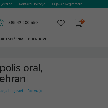
 ljekarne
Kontakti i lokacije
Prijava
/
Registracija
0
+385 42 200 550
IJE I SNIŽENJA
BRENDOVI
olis oral,
ehrani
tanja i odgovori
Recenzije