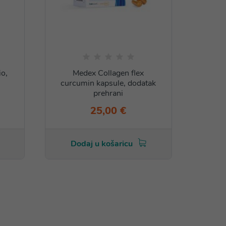
io,
Medex Collagen flex
Me
curcumin kapsule, dodatak
prehrani
25,00 €
Dodaj u košaricu
Do