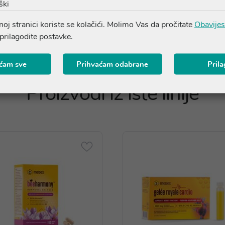
ški
oj stranici koriste se kolačići. Molimo Vas da pročitate
Obavijes
 prilagodite postavke.
ćam sve
Prihvaćam odabrane
Pril
Proizvodi iz iste linije