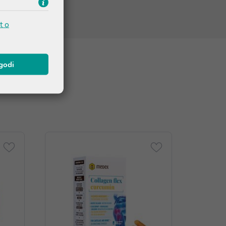
t o
agodi