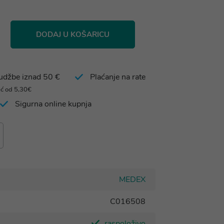
DODAJ U KOŠARICU
rudžbe iznad 50 €
Plaćanje na rate
eć od 5,30€
Sigurna online kupnja
MEDEX
C016508
raspoloživo