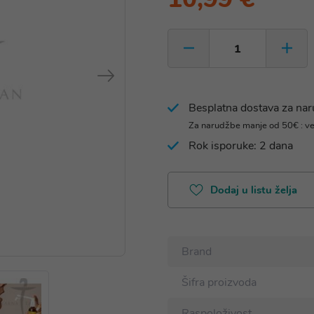
Besplatna dostava za na
Za narudžbe manje od 50€ : v
Rok isporuke: 2 dana
Dodaj u listu želja
Brand
Šifra proizvoda
Raspoloživost