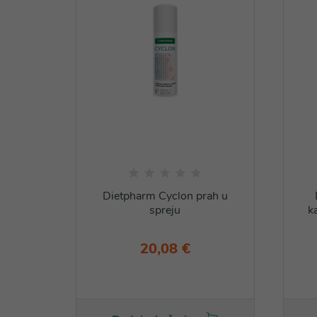
Dietpharm Cyclon prah u
spreju
k
20,08 €