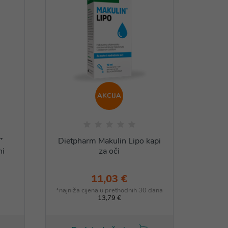
AKCIJA
⁺
Dietpharm Makulin Lipo kapi
Diet
ni
za oči
40
11,03 €
*najniža cijena u prethodnih 30 dana
13,79 €