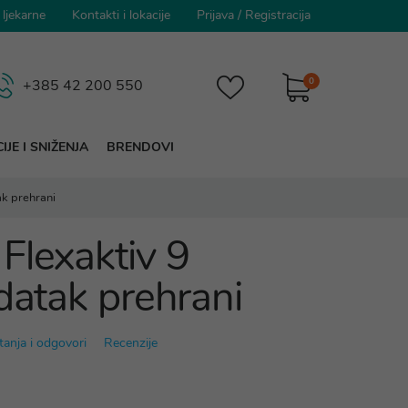
 ljekarne
Kontakti i lokacije
Prijava
/
Registracija
0
+385 42 200 550
IJE I SNIŽENJA
BRENDOVI
ak prehrani
Flexaktiv 9
datak prehrani
tanja i odgovori
Recenzije