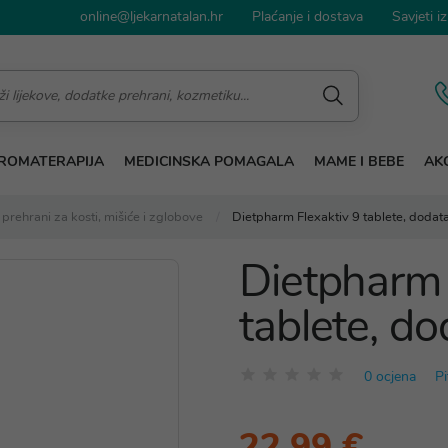
online@ljekarnatalan.hr
Plaćanje i dostava
Savjeti iz
ROMATERAPIJA
MEDICINSKA POMAGALA
MAME I BEBE
AKC
prehrani za kosti, mišiće i zglobove
Dietpharm Flexaktiv 9 tablete, dodat
Dietpharm 
tablete, do
0 ocjena
Pi
22,99 €