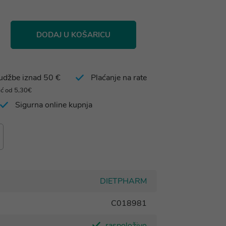
DODAJ U KOŠARICU
rudžbe iznad 50 €
Plaćanje na rate
eć od 5,30€
Sigurna online kupnja
DIETPHARM
C018981
raspoloživo