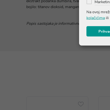
ekstrakt podanka đumbira, tvari za sprečavanje zgr
Marketin
bojilo: titanov dioksid, manganov karbonat, bojilo:
Na ovoj mrežn
kolačićima
ili
Popis sastojaka je informativnog karaktera. Molim
Prihva