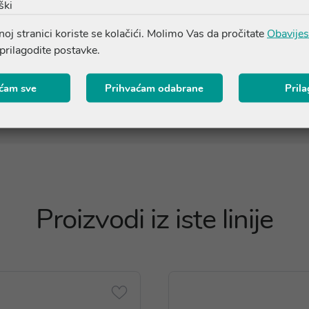
udnjavanja: silicijev dioksid, masne kiseline, polietilen glikol 
ški
 željezo oksid i hidroksidi, natrijev selenit.
oj stranici koriste se kolačići. Molimo Vas da pročitate
Obavijes
 prilagodite postavke.
o provjerite točan sastav na pakiranju ili nas kontaktirajte na o
ćam sve
Prihvaćam odabrane
Pril
Proizvodi iz iste linije