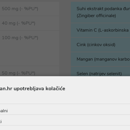
500 mg (- %PU*)
Suhi ekstrakt podanka đu
(Zingiber officinale)
40 mg (- %PU*)
Vitamin C (L-askorbinska 
100 mg (- %PU*)
Cink (cinkov oksid)
Mangan (manganov karbo
50 mg (- %PU*)
Selen (natrijev selenit)
an.hr upotrebljava kolačiće
alni
lična celuloza, glukozamin hidroklorid (iz rakova), suhi standar
i
kt podanka kurkume, b-2Cool® nativni kolagen tipa II, tvar za poli