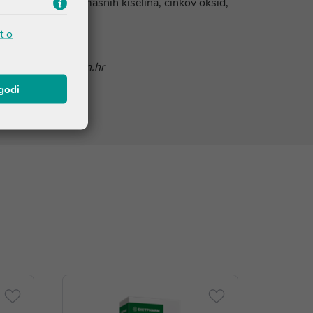
i magnezijeve soli masnih kiselina, cinkov oksid,
t o
nline@ljekarnatalan.hr
agodi