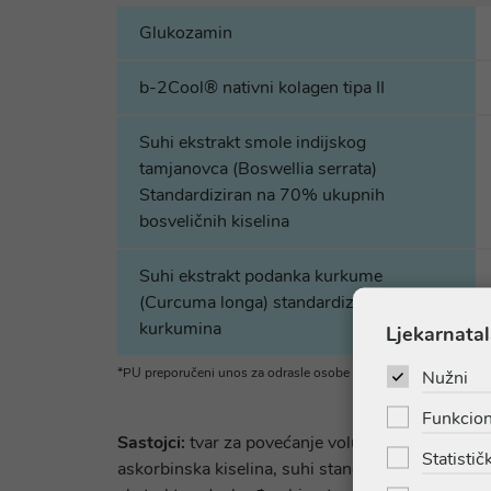
Glukozamin
b-2Cool® nativni kolagen tipa II
Suhi ekstrakt smole indijskog
tamjanovca (Boswellia serrata)
Standardiziran na 70% ukupnih
bosveličnih kiselina
Suhi ekstrakt podanka kurkume
(Curcuma longa) standardiziran na 95%
kurkumina
Ljekarnatal
*PU preporučeni unos za odrasle osobe
Nužni
Funkcion
Sastojci:
tvar za povećanje volumena: mikrokrista
Statističk
askorbinska kiselina, suhi standardizirani ekstra