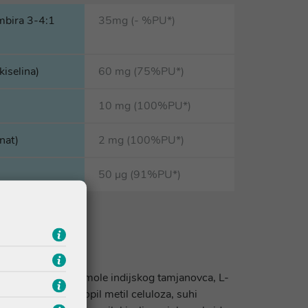
mbira 3-4:1
35mg (- %PU*)
kiselina)
60 mg (75%PU*)
10 mg (100%PU*)
nat)
2 mg (100%PU*)
50 µg (91%PU*)
dizirani ekstrakt smole indijskog tamjanovca, L-
ranje: hidroksipropil metil celuloza, suhi