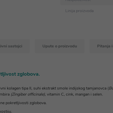
Linija proizvoda
ivni sastojci
Upute o proizvodu
Pitanja 
ljivost zglobova.
ni kolagen tipa II, suhi ekstrakt smole indijskog tamjanovca (
Bo
umbira
(Zingiber officinale),
vitamin C, cink, mangan i selen.
ne pokretljivosti zglobova.
kostiju.