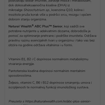
podržavaju dobar imunitet, zdravlje mišiće i metabolizam,
dok dokosaheksaenoična kiseline (DHA) iz
mikroalge
Shizochytrium
sp.
, koenzima Q10, kolina i
inozitola pruža korak više u podršci srcu, mozgu i općem
dobrom stanju organizma.
®
Natural Wealth
ABC Plus™ Senior
, koji sadrži sve
potrebne nutrijente u adekvatnim dozama, dobrodošla je
pomoć za optimiranje prehrane i podrške imuniteta. Održava
pravilnu razinu esencijalnih tvari u organizmu i tako vas bez
obzira na godine održava vitalnima i u formi.
Vitamini B1, B2 i C doprinose normalnom metabolizmu
stvaranja energije.
Pantotenska kiselina doprinosi normalnim mentalnim
sposobnostima.
Željezo, vitamini C, B6 i B12 doprinose smanjenju umora i
iscrpljenosti te normalnoj funkciji imunološkog sustava.
Preuzeto s https://naturalwealth.com.hr/abc-plus-senior-