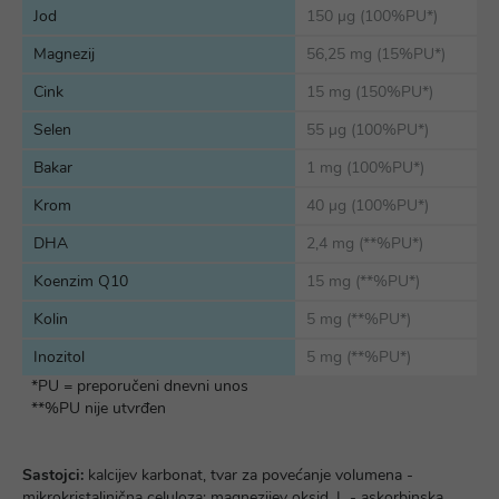
Jod
150 µg (100%PU*)
Magnezij
56,25 mg (15%PU*)
Cink
15 mg (150%PU*)
Selen
55 µg (100%PU*)
Bakar
1 mg (100%PU*)
Krom
40 µg (100%PU*)
DHA
2,4 mg (**%PU*)
Koenzim Q10
15 mg (**%PU*)
Kolin
5 mg (**%PU*)
Inozitol
5 mg (**%PU*)
*PU = preporučeni dnevni unos
**%PU nije utvrđen
Sastojci:
kalcijev karbonat, tvar za povećanje volumena -
mikrokristalinična celuloza; magnezijev oksid, L - askorbinska