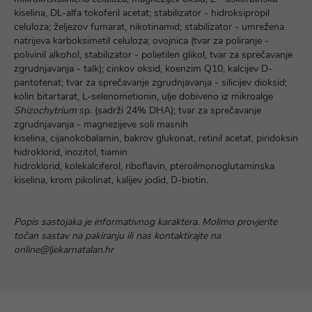
kiselina, DL-alfa tokoferil acetat; stabilizator - hidroksipropil
celuloza; željezov fumarat, nikotinamid; stabilizator - umrežena
natrijeva karboksimetil celuloza; ovojnica (tvar za poliranje -
polivinil alkohol, stabilizator - polietilen glikol, tvar za sprečavanje
zgrudnjavanja - talk); cinkov oksid, koenzim Q10, kalcijev D-
pantotenat; tvar za sprečavanje zgrudnjavanja - silicijev dioksid;
kolin bitartarat, L-selenometionin, ulje dobiveno iz mikroalge
Shizochytrium
sp. (sadrži 24% DHA); tvar za sprečavanje
zgrudnjavanja - magnezijeve soli masnih
kiselina, cijanokobalamin, bakrov glukonat, retinil acetat, piridoksin
hidroklorid, inozitol, tiamin
hidroklorid, kolekalciferol, riboflavin, pteroilmonoglutaminska
kiselina, krom pikolinat, kalijev jodid, D-biotin.
Popis sastojaka je informativnog karaktera. Molimo provjerite
točan sastav na pakiranju ili nas kontaktirajte na
online@ljekarnatalan.hr