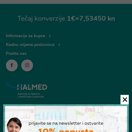
Tečaj konverzije
1€=7,53450 kn
Informacije za kupce
Radno vrijeme poslovnica
Pratite nas
© Ljekarna Talan 2026