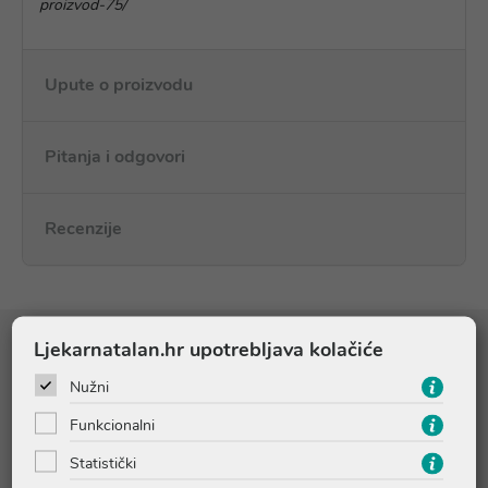
proizvod-75/
Upute o proizvodu
Pitanja i odgovori
Recenzije
Ljekarnatalan.hr upotrebljava kolačiće
Sastojci
Nužni
JEDNA (1) TABLETA SADRŽI:
Funkcionalni
Vitamin A
800 µg RE (100%PU*)
Statistički