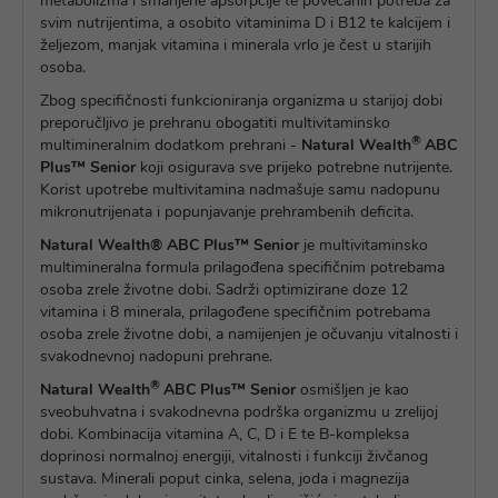
metabolizma i smanjene apsorpcije te povećanih potreba za
svim nutrijentima, a osobito vitaminima D i B12 te kalcijem i
željezom, manjak vitamina i minerala vrlo je čest u starijih
osoba.
Zbog specifičnosti funkcioniranja organizma u starijoj dobi
preporučljivo je prehranu obogatiti multivitaminsko
®
multimineralnim dodatkom prehrani -
Natural Wealth
ABC
Plus™ Senior
koji osigurava sve prijeko potrebne nutrijente.
Korist upotrebe multivitamina nadmašuje samu nadopunu
mikronutrijenata i popunjavanje prehrambenih deficita.
Natural Wealth® ABC Plus™ Senior
je multivitaminsko
multimineralna formula prilagođena specifičnim potrebama
osoba zrele životne dobi. Sadrži optimizirane doze 12
vitamina i 8 minerala, prilagođene specifičnim potrebama
osoba zrele životne dobi, a namijenjen je očuvanju vitalnosti i
svakodnevnoj nadopuni prehrane.
®
Natural Wealth
ABC Plus™ Senior
osmišljen je kao
sveobuhvatna i svakodnevna podrška organizmu u zrelijoj
dobi. Kombinacija vitamina A, C, D i E te B-kompleksa
doprinosi normalnoj energiji, vitalnosti i funkciji živčanog
sustava. Minerali poput cinka, selena, joda i magnezija