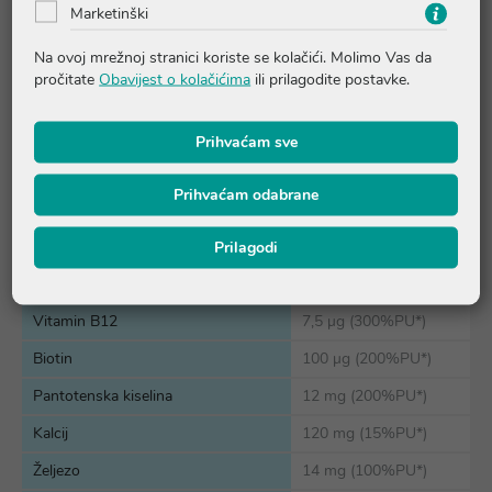
Vitamin C
80 mg (100%PU*)
Marketinški
Vitamin D
10 µg (400 I.J.)
Na ovoj mrežnoj stranici koriste se kolačići. Molimo Vas da
(200%PU*)
pročitate
Obavijest o kolačićima
ili prilagodite postavke.
Vitamin E
18 mg TE (150%PU*)
Vitamin B1
3,3 mg (300%PU*)
Prihvaćam sve
Vitamin B2
2,8 mg (200%PU*)
Prihvaćam odabrane
Vitamin B3 (niacin)
20 mg NE (125%PU*)
Vitamin B6
Prilagodi
4,2 mg (300%PU*)
Folna kiselina
400 µg (200%PU*)
Vitamin B12
7,5 µg (300%PU*)
Biotin
100 µg (200%PU*)
Pantotenska kiselina
12 mg (200%PU*)
Kalcij
120 mg (15%PU*)
Željezo
14 mg (100%PU*)