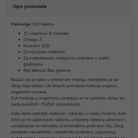
Opis proizvoda
Pakiranje:
100 tableta
12 vitamina i 8 minerala
Omega-3
Koenzim Q10
Za očuvanje vitalnosti
Za svakodnevnu nadopunu prehrane u zrelim
godinama
Bez laktoze. Bez glutena.
Budući da se tijelo s vremenom mijenja, neizbježno je da
zbog toga dolazi i do brojnih promjena funkcije organa i
organskih sustava.
Sve funkcije u organizmu smanjuju se te općenito dolazi do
pada psihičkih i fizičkih sposobnosti.
Kako biste zadržati vitalnost i zdravlje i u zreloj životnoj dobi,
bitno je ne zapostaviti redovitu umjerenu tjelesnu aktivnost i
socijalizaciju te raznoliku uravnoteženu prehranu. No, zbog
ponekad nekvalitetne i neredovite prehrane, usporenog