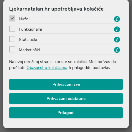
Vitamini B6, B12 i folna kiselina doprinose normalnoj funkciji
Ljekarnatalan.hr upotrebljava kolačiće
imunološkog sustava.
Nužni
Bez glutena, mlijeka/mliječnih proizvoda, šećera, umjetnih
Funkcionalni
boja, aroma i konzervansa. Pogodno i za
Statistički
vegetarijance/vegane.
Marketinški
Preuzeto s https://naturalwealth.com.hr/b-kompleks-
Na ovoj mrežnoj stranici koriste se kolačići. Molimo Vas da
vitamini-proizvod-82/
pročitate
Obavijest o kolačićima
ili prilagodite postavke.
Prihvaćam sve
Upute o proizvodu
Prihvaćam odabrane
Pitanja i odgovori
Prilagodi
Recenzije