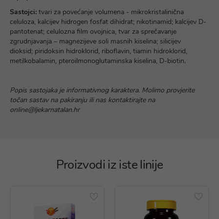
Sastojci:
tvari za povećanje volumena - mikrokristalinična
celuloza, kalcijev hidrogen fosfat dihidrat; nikotinamid; kalcijev D-
pantotenat; celulozna film ovojnica, tvar za sprečavanje
zgrudnjavanja – magnezijeve soli masnih kiselina; silicijev
dioksid; piridoksin hidroklorid, riboflavin, tiamin hidroklorid,
metilkobalamin, pteroilmonoglutaminska kiselina, D-biotin.
Popis sastojaka je informativnog karaktera. Molimo provjerite
točan sastav na pakiranju ili nas kontaktirajte na
online@ljekarnatalan.hr
Proizvodi iz iste linije