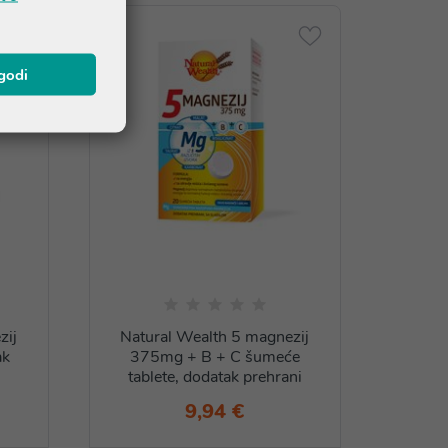
agodi
zij
Natural Wealth 5 magnezij
Nat
ak
375mg + B + C šumeće
prod
tablete, dodatak prehrani
9,94 €