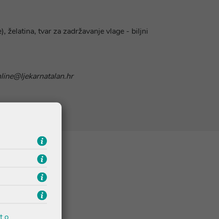
želatina, tvar za zadržavanje vlage - biljni
nline@ljekarnatalan.hr
t o