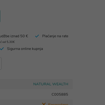
rudžbe iznad 50 €
Plaćanje na rate
eć od 5,30€
Sigurna online kupnja
NATURAL WEALTH
C005885
Rasprodano