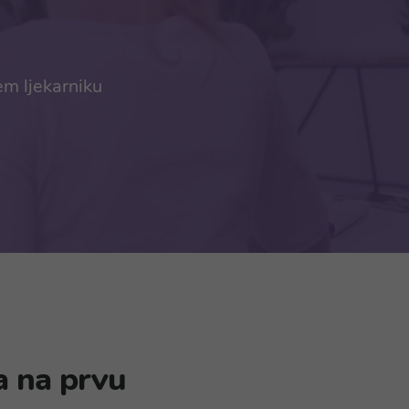
em ljekarniku
a na prvu