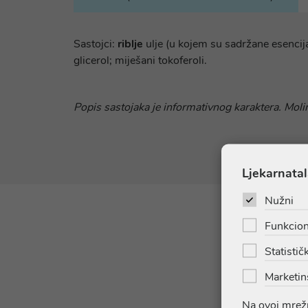
Sastojci:
riblje
ulje (u kojem su sadržane esencija
glicerol; miješani tokoferoli.
Popis sastojaka je informativnog karaktera. Molim
Ljekarnatal
Nužni
Funkcion
Statističk
Marketin
Na ovoj mrežn