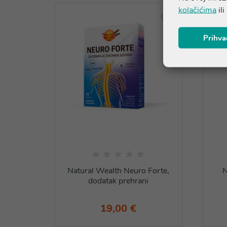
kolačićima
ili
Prihva
Natural Wealth Neuro Forte,
N
dodatak prehrani
19,00 €