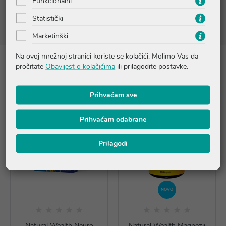
Funkcionalni
Plod papaje (Carica papaya)
9 mg
Statistički
Marketinški
Na ovoj mrežnoj stranici koriste se kolačići. Molimo Vas da
pročitate
Obavijest o kolačićima
ili prilagodite postavke.
Proizvodi iz iste linije
Prihvaćam sve
Prihvaćam odabrane
Prilagodi
NOVO
Natural Wealth Neuro
Natural Wealth Magnezij