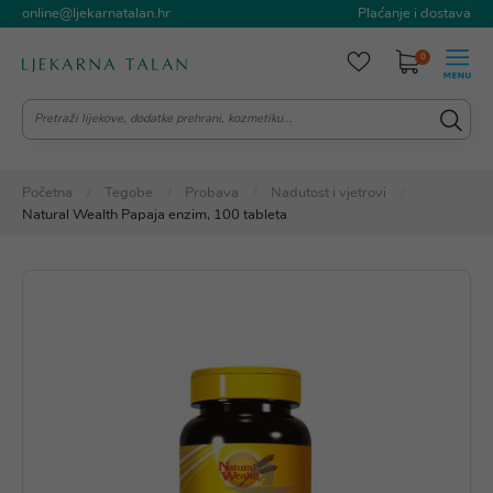
online@ljekarnatalan.hr
Plaćanje i dostava
0
Početna
Tegobe
Probava
Nadutost i vjetrovi
Natural Wealth Papaja enzim, 100 tableta