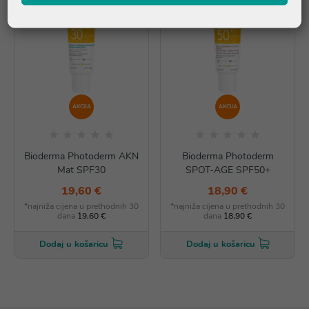
AKCIJA
AKCIJA
Bioderma Photoderm AKN
Bioderma Photoderm
Mat SPF30
SPOT-AGE SPF50+
19,60 €
18,90 €
*najniža cijena u prethodnih 30
*najniža cijena u prethodnih 30
dana
19,60 €
dana
18,90 €
Dodaj u košaricu
Dodaj u košaricu