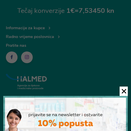
Tečaj konverzije
1€=7,53450 kn
Informacije za kupce
Radno vrijeme poslovnica
Pratite nas
© Ljekarna Talan 2026