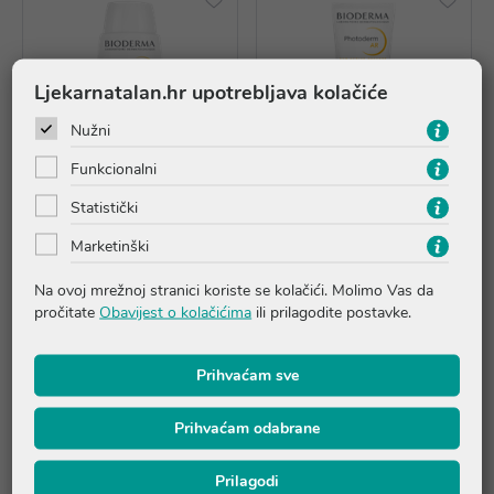
Ljekarnatalan.hr upotrebljava kolačiće
Nužni
Funkcionalni
AKCIJA
AKCIJA
Statistički
Marketinški
Bioderma Photoderm
Bioderma Photoderm AR
MINERAL Fluide SPF50+
SPF50+
Na ovoj mrežnoj stranici koriste se kolačići. Molimo Vas da
pročitate
Obavijest o kolačićima
ili prilagodite postavke.
17,49 €
19,95 €
*najniža cijena u prethodnih 30
*najniža cijena u prethodnih 30
dana
17,49 €
dana
19,95 €
Prihvaćam sve
Dodaj u košaricu
Dodaj u košaricu
Prihvaćam odabrane
Prilagodi